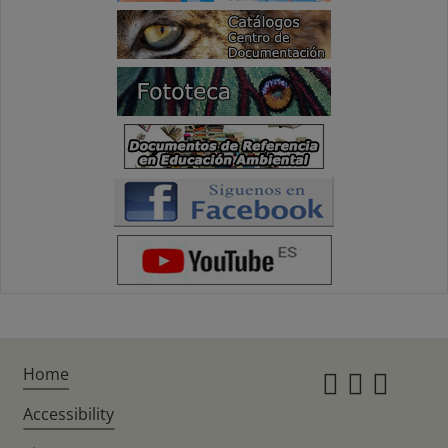
Home
Instagr
Twitte
Fac
Accessibility