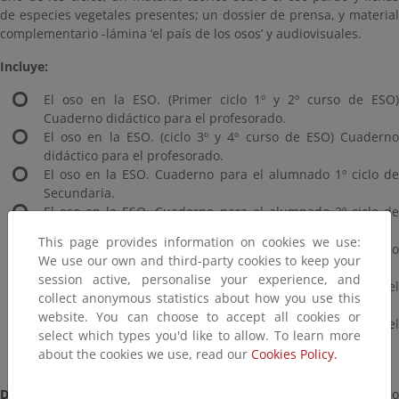
de especies vegetales presentes; un dossier de prensa, y material
complementario -lámina ‘el país de los osos’ y audiovisuales.
Incluye:
El oso en la ESO. (Primer ciclo 1º y 2º curso de ESO)
Cuaderno didáctico para el profesorado.
El oso en la ESO. (ciclo 3º y 4º curso de ESO) Cuaderno
didáctico para el profesorado.
El oso en la ESO. Cuaderno para el alumnado 1º ciclo de
Secundaria.
El oso en la ESO. Cuaderno para el alumnado 2º ciclo de
Secundaria.
This page provides information on cookies we use:
Anexo I El oso pardo. Material teórico para el profesorado
We use our own and third-party cookies to keep your
(primaria y secundaria).
session active, personalise your experience, and
Anexo II Fichas de especies. Material teórico para el
collect anonymous statistics about how you use this
profesorado (primaria y secundaria)
website. You can choose to accept all cookies or
Anexo III Dossier de prensa. Material teórico para el
select which types you'd like to allow. To learn more
profesorado (primaria y secundaria)
about the cookies we use, read our
Cookies Policy.
Disponibilidad:
Centro de Documentación del CENEAM
. Préstam