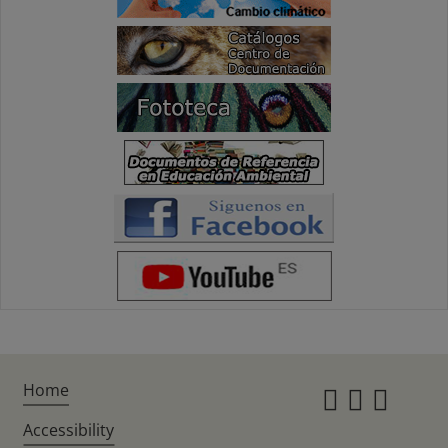
Home
Instagr
Twitte
Fac
Accessibility