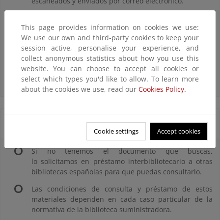
escaneados y enviados por correo electrónico.
Los juegos (en formato tablero o caja grande) sólo se
This page provides information on cookies we use:
prestan cuando el usuario recoge y entrega el material
We use our own and third-party cookies to keep your
en la biblioteca.
session active, personalise your experience, and
No se prestarán: obras de referencia, revistas y
collect anonymous statistics about how you use this
aquellos documentos que se consideran excluidos por
website. You can choose to accept all cookies or
razones de conservación o problemas de autoría.
select which types you'd like to allow. To learn more
about the cookies we use, read our
Cookies Policy.
Préstamo interbibliotecario
Cookie settings
Accept cookies
Si no tenemos el documento que buscas,
lo solicitamos en préstamo interbibliotecario a otras
bibliotecas españolas para que puedas consultarlo.
Las condiciones de consulta y préstamo de estos
materiales dependen en cada caso particular de la
normativa de la biblioteca suministradora.