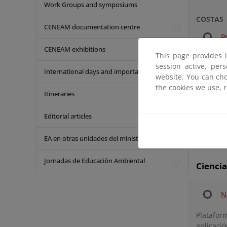
Work Groups and symposiums
COSTAS
CENEAM documentation centre
P
CENEAM exhibitions
This page provides 
A
session active, per
International days and important dates
website. You can cho
the cookies we use, 
AVES
Itineraries
M
Editorial articles
E
EA en otras unidades del ministerio
Jornadas de Educación Ambiental
Cienci
N
Platafor
aplicació