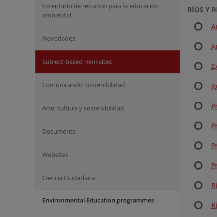
Inventario de recursos para la educación
RÍOS Y 
ambiental
A
Novedades
A
Subject-based mini-sites
E
Comunicando Sostenibilidad
I
P
Arte, cultura y sostenibilidad
P
Documents
P
Websites
P
Ciencia Ciudadana
R
Environmental Education programmes
R