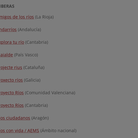
RIBERAS
migos de los ríos
(La Rioja)
ndarríos
(Andalucía)
xplora tu río
(Cantabria)
baialde
(País Vasco)
rojecte rius
(Cataluña)
roxecto ríos
(Galicia)
royecto Ríos
(Comunidad Valenciana)
royecto Ríos
(Cantabria)
íos ciudadanos
(Aragón)
íos con vida / AEMS
(Ámbito nacional)