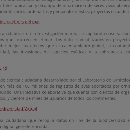
 fotos, ubicación y otro tipo de información de seres vivos observ
dentificarlos, ordenarlos y personalizar listas, proyectos o cuader
bservadores del mar
ara colaborar en la investigación marina, recopilando observacio
s que ocurren en el mar. Los datos son utilizados en proyecto
er mejor los efectos que el calentamiento global, la contami
sidad, las invasiones de especies exóticas y la sobrepesca es
Bird
 de ciencia ciudadana desarrollado por el Laboratorio de Ornitolo
con más de 100 millones de registros de aves aportados por ornit
mundo. Una iniciativa colaborativa que cuenta con cientos de orga
os, y cientos de miles de usuarios de todos los continentes.
iodiversidad Virtual
ma ciudadana que recopila datos on line de la biodiversidad e
a digital georeferenciada.