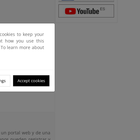
cookies to keep your
out how you use this
. To learn more about
atorias que pasan por el
ngs
Accept cookies
 un portal web y de una
adanos pueden registrar y