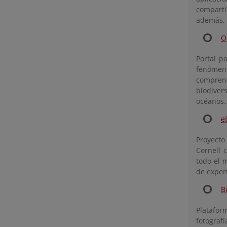
compartir
además, i
O
Portal p
fenómeno
comprend
biodiver
océanos.
e
Proyecto
Cornell 
todo el 
de expert
B
Platafor
fotografí