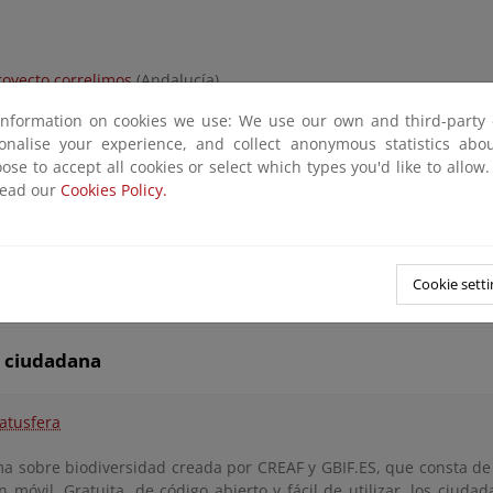
royecto correlimos
(Andalucía)
information on cookies we use: We use our own and third-party 
zterkosta
(País Vasco)
sonalise your experience, and collect anonymous statistics ab
ose to accept all cookies or select which types you'd like to allow
read our
Cookies Policy.
igres
. Programa de voluntariado para el seguimiento de aves migr
strecho de Gibraltar
Cookie setti
a ciudadana
atusfera
ma sobre biodiversidad creada por CREAF y GBIF.ES, que consta de
n móvil. Gratuita, de código abierto y fácil de utilizar, los ciud