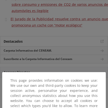
sobre consumo y emisiones de CO2 de varios anuncios de
automóviles es ilegible
El Jurado de la Publicidad resuelve contra un anuncio que
promociona un coche con “motor ecológico”
Destacados
Carpeta Informativa del CENEAM.
Suscríbete a la Carpeta Informativa del Ceneam
Accesos Directos
This page provides information on cookies we use:
We use our own and third-party cookies to keep your
session active, personalise your experience, and
collect anonymous statistics about how you use this
website. You can choose to accept all cookies or
select which types you'd like to allow. To learn more