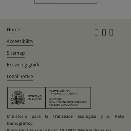
Home
Instagr
Twitte
Fac
Accessibility
Sitemap
Browsing guide
Legal notice
Ministerio para la Transición Ecológica y el Reto
Demográfico
Plaza San Juan de la Cruz, 10 28071 Madrid (España)