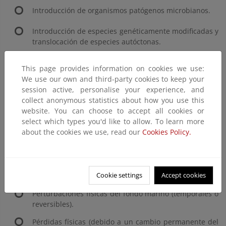
Introducción de organismos patógenos microbianos.
Introducción de especies genéticamente modificadas y
translocación de especies autóctonas.
Pérdida o cambio de comunidades biológicas
This page provides information on cookies we use:
naturales debido al cultivo de especies animales o
We use our own and third-party cookies to keep your
vegetales.
session active, personalise your experience, and
Perturbación de especies (por ejemplo, en sus zonas
collect anonymous statistics about how you use this
de cría, descanso y alimentación) debido a la
website. You can choose to accept all cookies or
presencia humana.
select which types you'd like to allow. To learn more
about the cookies we use, read our
Cookies Policy.
Extracción o mortalidad/lesiones de especies silvestres
(mediante la pesca comercial y recreativa y otras
actividades).
Cookie settings
Accept cookies
Presiones Físicas:
Perturbaciones físicas del fondo marino (temporales o
reversibles).
Pérdidas físicas (debido a un cambio permanente del