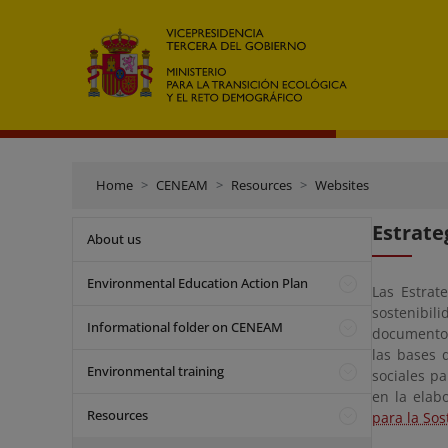
Home
CENEAM
Resources
Websites
Estrate
About us
Environmental Education Action Plan
Las Estrat
sostenibili
Informational folder on CENEAM
documento 
las bases 
Environmental training
sociales p
en la elab
Resources
para la Sos