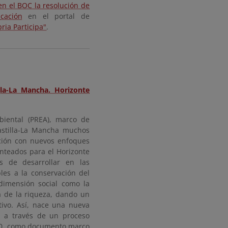
en el BOC la resolución de
icación
en el portal de
ria Participa"
.
lla-La Mancha. Horizonte
iental (PREA), marco de
astilla-La Mancha muchos
ción con nuevos enfoques
nteados para el Horizonte
s de desarrollar en las
les a la conservación del
dimensión social como la
a de la riqueza, dando un
tivo. Así, nace una nueva
a a través de un proceso
020, como documento marco