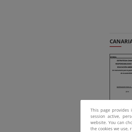
CANARI
This page provides 
session active, per
website. You can cho
the cookies we use, 