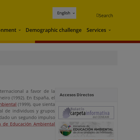
English
Search
onment
Demographic challenge
Services
Environment
Services
ternacional a favor de la
Accesos Directos
eiro (1992). En España, el
mbiental
(1999), que sienta
al de individuos y grupos
a dado un segundo impulso
n de Educación Ambiental