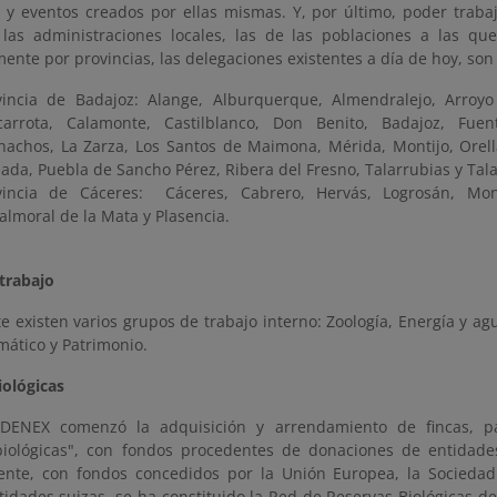
s y eventos creados por ellas mismas. Y, por último, poder trab
las administraciones locales, las de las poblaciones a las qu
ente por provincias, las delegaciones existentes a día de hoy, son 
vincia de Badajoz: Alange, Alburquerque, Almendralejo, Arroy
carrota, Calamonte, Castilblanco, Don Benito, Badajoz, Fue
nachos, La Zarza, Los Santos de Maimona, Mérida, Montijo, Orella
ada, Puebla de Sancho Pérez, Ribera del Fresno, Talarrubias y Tala
vincia de Cáceres:
Cáceres, Cabrero, Hervás, Logrosán, Mo
almoral de la Mata y Plasencia.
trabajo
 existen varios grupos de trabajo interno: Zoología, Energía y agu
mático y Patrimonio.
iológicas
DENEX comenzó la adquisición y arrendamiento de fincas, p
biológicas", con fondos procedentes de donaciones de entidade
ente, con fondos concedidos por la Unión Europea, la Sociedad
tidades suizas, se ha constituido la Red de Reservas Biológicas 