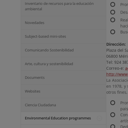
Inventario de recursos para la educación
Prom
ambiental
Des
Rea
Novedades
hac
Bus
Subject-based mini-sites
Dirección:
Comunicando Sostenibilidad
Plaza del S
06800 Méri
Tel: 924 3
Arte, cultura y sostenibilidad
Correo-e:
a
http://www
Documents
La Asociac
en 1978, y 
Websites
otros fines,
Pro
Ciencia Ciudadana
pais
Con
Environmental Education programmes
art
Ded