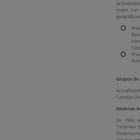
actividade
mejor con 
geográficam
Pro
Bar
Hor
Calz
Pro
Nav
Grupos de 
Actualmente
Cambio Cli
Reservas b
En 1984 A
"reservas 
Posteriorm
algunas en