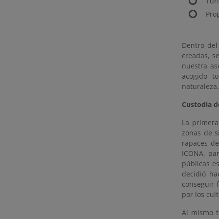
Tur
Pro
Dentro del
creadas, s
nuestra as
acogido to
naturaleza.
Custodia d
La primera
zonas de s
rapaces de
ICONA, par
públicas e
decidió h
conseguir 
por los cul
Al mismo t