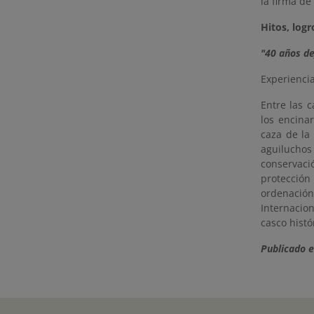
la firma de
Hitos, log
"
40 años de
Experiencia
Entre las 
los encina
caza de la
aguilucho
conservac
protección
ordenación
Internacio
casco histó
Publicado 