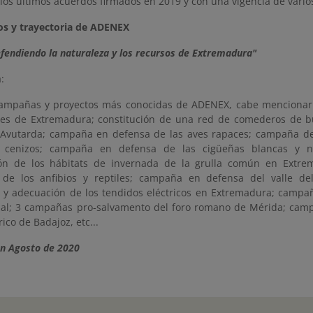
 los últimos acuerdos firmados en 2019 y con una vigencia de vario
ros y trayectoria de ADENEX
fendiendo la naturaleza y los recursos de Extremadura"
:
campañas y proyectos más conocidas de ADENEX, cabe menciona
res de Extremadura; constitución de una red de comederos de b
 Avutarda; campaña en defensa de las aves rapaces; campaña de
s cenizos; campaña en defensa de las cigüeñas blancas y 
ión de los hábitats de invernada de la grulla común en Extr
 de los anfibios y reptiles; campaña en defensa del valle de
 y adecuación de los tendidos eléctricos en Extremadura; campañ
nal; 3 campañas pro-salvamento del foro romano de Mérida; cam
rico de Badajoz, etc...
en Agosto de 2020