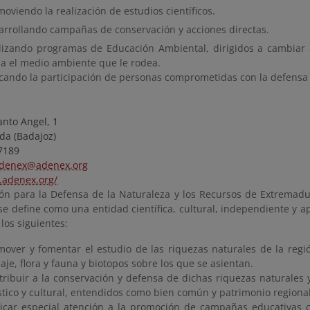
oviendo la realización de estudios científicos.
arrollando campañas de conservación y acciones directas.
lizando programas de Educación Ambiental, dirigidos a cambiar
ia el medio ambiente que le rodea.
cando la participación de personas comprometidas con la defensa
anto Angel, 1
da (Badajoz)
87189
denex@adenex.org
.adenex.org/
ión para la Defensa de la Naturaleza y los Recursos de Extremadu
se define como una entidad científica, cultural, independiente y ap
 los siguientes:
mover y fomentar el estudio de las riquezas naturales de la regi
aje, flora y fauna y biotopos sobre los que se asientan.
tribuir a la conservación y defensa de dichas riquezas naturales y
ístico y cultural, entendidos como bien común y patrimonio regional
icar especial atención a la promoción de campañas educativas 