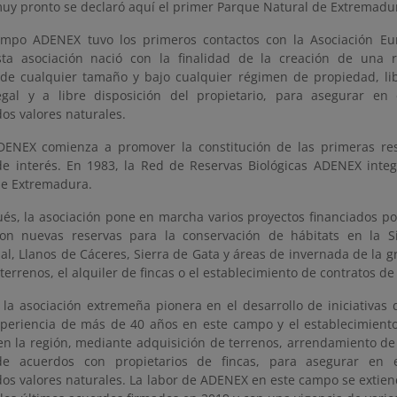
muy pronto se declaró aquí el primer Parque Natural de Extremadu
empo ADENEX tuvo los primeros contactos con la Asociación Eu
sta asociación nació con la finalidad de la creación de una
 de cualquier tamaño y bajo cualquier régimen de propiedad, li
legal y a libre disposición del propietario, para asegurar en
os valores naturales.
ENEX comienza a promover la constitución de las primeras re
de interés. En 1983, la Red de Reservas Biológicas ADENEX integ
e Extremadura.
és, la asociación pone en marcha varios proyectos financiados po
ron nuevas reservas para la conservación de hábitats en la S
al, Llanos de Cáceres, Sierra de Gata y áreas de invernada de la g
errenos, el alquiler de fincas o el establecimiento de contratos de
la asociación extremeña pionera en el desarrollo de iniciativas d
periencia de más de 40 años en este campo y el establecimient
 en la región, mediante adquisición de terrenos, arrendamiento d
de acuerdos con propietarios de fincas, para asegurar en e
os valores naturales. La labor de ADENEX en este campo se extien