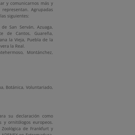
ajar y comunicarnos más y
e representan. Agrupadas
las siguientes:
o de San Serván, Azuaga,
nte de Cantos, Guareña,
na la Vieja, Puebla de la
vera la Real.
ntehermoso, Montánchez,
a, Botánica, Voluntariado,
ara su declaración como
s y ornitólogos europeos.
 Zoológica de Frankfurt y
de ADENEX en Extremadura,