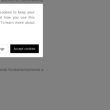
stá formada por:
cookies to keep your
200 Ha.
out how you use this
. To learn more about
ngs
Accept cookies
sponde fundamentalmente a