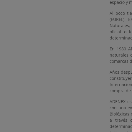
espacio y 
Al poco ti
(EUREL). E
Naturales,
oficial o 
determinad
En 1980 AD
naturales 
comarcas d
Años despu
constituye
Internacion
compra de t
ADENEX es 
con una ex
Biológicas
a través 
determinad