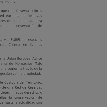
ra, en 1979.
ropea de Reservas Libres
 red europea de Reservas
bres de cualquier atadura
 ellas la conservación de
servas EUREL en espacios
raba 7 fincas en diversas
r la Unión Europea. Así se
ierra de Hornachos, Tajo
rulla común, a través de la
 gestión con la propiedad.
e Custodia del Territorio,
o de una Red de Reservas
e determinados derechos o
llas la conservación de
de hasta la actualidad con