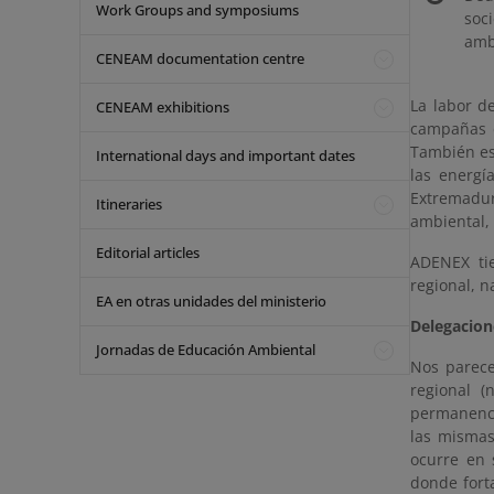
Work Groups and symposiums
soc
amb
CENEAM documentation centre
La labor d
CENEAM exhibitions
campañas d
También es 
International days and important dates
las energía
Extremadu
Itineraries
ambiental, 
Editorial articles
ADENEX tie
regional, n
EA en otras unidades del ministerio
Delegacion
Jornadas de Educación Ambiental
Nos parece
regional (
permanenci
las mismas
ocurre en 
donde forta