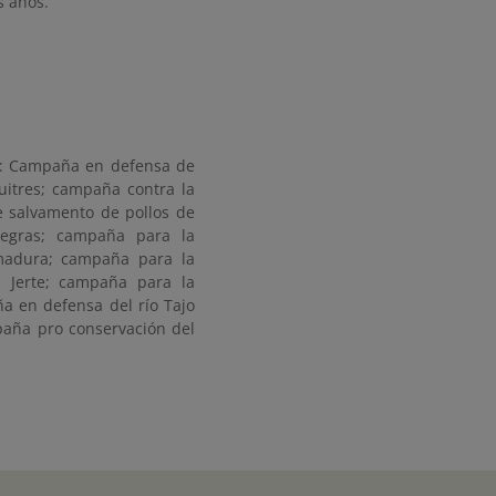
s años.
r: Campaña en defensa de
uitres; campaña contra la
 salvamento de pollos de
negras; campaña para la
emadura; campaña para la
l Jerte; campaña para la
a en defensa del río Tajo
paña pro conservación del