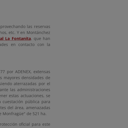
provechando las reservas
chos, etc. Y en Montánchez
al La Fontanita
, que han
dades en contacto con la
977 por ADENEX, extensas
las mayores densidades de
siendo aterrazadas por el
 ante las administraciones
ener estas actuaciones, se
cuestación pública para
ntes del área, amenazadas
 de Monfragüe" de 521 ha.
tección oficial para este