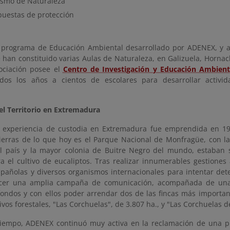
ismo de Naturaleza
puestas de protección
 programa de Educación Ambiental desarrollado por ADENEX, y a
e han constituido varias Aulas de Naturaleza, en Galizuela, Horna
ociación posee el
Centro de Investigación y Educación Ambient
dos los años a cientos de escolares para desarrollar activi
el Territorio en Extremadura
 experiencia de custodia en Extremadura fue emprendida en 1
ierras de lo que hoy es el Parque Nacional de Monfragüe, con 
l país y la mayor colonia de Buitre Negro del mundo, estaban 
a el cultivo de eucaliptos. Tras realizar innumerables gestiones
spañolas y diversos organismos internacionales para intentar det
acer una amplia campaña de comunicación, acompañada de una 
fondos y con ellos poder arrendar dos de las fincas más importa
tivos forestales, "Las Corchuelas", de 3.807 ha., y "Las Corchuelas
iempo, ADENEX continuó muy activa en la reclamación de una pro