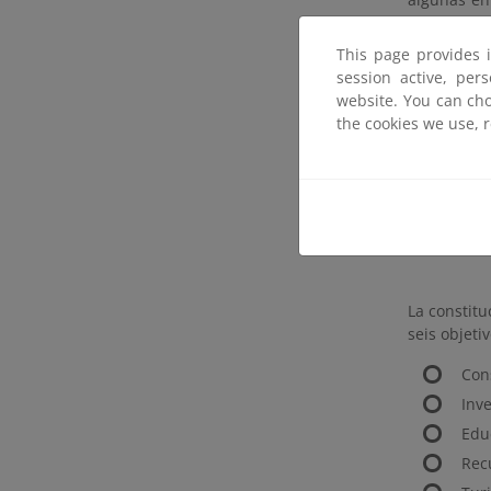
que en la a
This page provides 
Sier
session active, per
Sere
website. You can cho
Cer
the cookies we use, 
Sier
Sie
Tajo
Sant
La constit
seis objetiv
Con
Inv
Edu
Rec