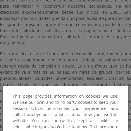
para reinventar y reconstruir nuestras sociedades. Ha ido
creciendo exponencialmente desde sus inicios, en 2005. Son
iniciativas y comunidades que dan un paso adelante para abordar
los grandes desafíos que enfrentan comenzando por lo local y
buscando soluciones colectivas que les hagan más resilientes.
Buscan fomentar una cultura solidaria, centrada en apoyarse
mutuamente.
En la práctica, están recuperando la economía local, fomentando
el espíritu cooperador, reinventando el trabajo, reevaluándose y
tejiendo redes de conexión y apoyo. Es un enfoque que se ha
extendido ya a más de 50 países, en miles de grupos: barrios,
pueblos, aldeas, ciudades, universidades, escuelas... Una de las
formas clave en que se difunde es contando historias
inspiradoras y a través del aprendizaje y la sabiduría colectiva.
This page provides information on cookies we use:
Red de Transición forma parte de este gran experimento ecosocial
We use our own and third-party cookies to keep your
que apoya a las personas y a sus comunidades a avanzar hacia
session active, personalise your experience, and
modos de vida más sostenibles y regenerativos, con menos
collect anonymous statistics about how you use this
dependencia de los combustibles fósiles, en un momento de muy
website. You can choose to accept all cookies or
probable e inminente colapso ecosocial, respetando los límites
select which types you'd like to allow. To learn more