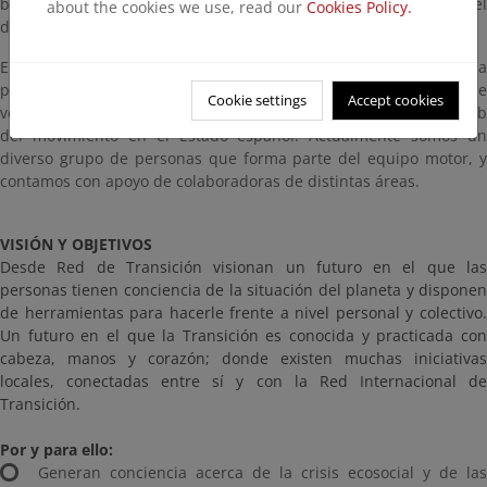
biofísicos del planeta, y fomentando un cambio cultural hacia el
about the cookies we use, read our
Cookies Policy.
decrecimiento basado en la acción colectiva y los cuidados.
El movimiento internacional de Transición se organiza en cada
país mediante una red formada por las iniciativas locales y un eje
Cookie settings
Accept cookies
vertebrador o nodo (hub, en inglés). Red de Transición es el hub
del movimiento en el Estado español. Actualmente somos un
diverso grupo de personas que forma parte del equipo motor, y
contamos con apoyo de colaboradoras de distintas áreas.
VISIÓN Y OBJETIVOS
Desde Red de Transición visionan un futuro en el que las
personas tienen conciencia de la situación del planeta y disponen
de herramientas para hacerle frente a nivel personal y colectivo.
Un futuro en el que la Transición es conocida y practicada con
cabeza, manos y corazón; donde existen muchas iniciativas
locales, conectadas entre sí y con la Red Internacional de
Transición.
Por y para ello:
Generan conciencia acerca de la crisis ecosocial y de las