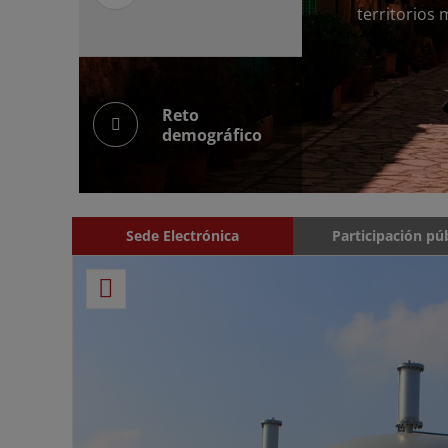
territorios
icidad
icidad
sques
 Clima
 Clima
iental
Reto
demográfico
Sede Electrónica
Participación pú
RSS
nes de
l PRTR
 de su
ulica,
ión de
ión de
lmente
o de la