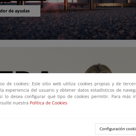
dor de ayudas
TRA
so de cookies: Este sitio web utiliza cookies propias y de terce
 la experiencia del usuario y obtener datos estadísticos de nave
 si lo desea configurar qué tipo de cookies permitir. Para más i
MUÑOZ
onsulte nuestra
Política de Cookies
Configuración cooki