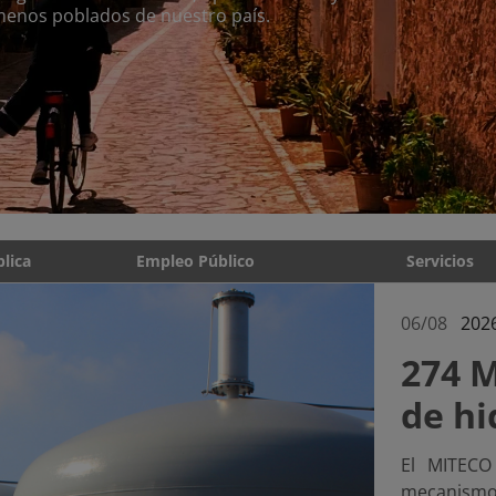
 menos poblados de nuestro país.
blica
Empleo Público
Servicios
06/08
202
274 M
de h
El MITECO
mecanismo