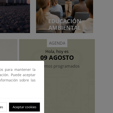
EDUCACIÓN
AMBIENTAL
AGENDA
Hola, hoy es
09 AGOSTO
No hay eventos programados
ros para mantener la
gación. Puede aceptar
nformación sobre las
es
Aceptar cookies