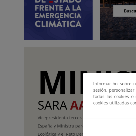
Busca
MINIS
Información sobre u
sesión, personalizar
todas las cookies o
SARA
AAGESEN
cookies utilizadas c
Vicepresidenta tercera del Gobierno de
España y Ministra para la Transición
Ecológica y el Reto Demográfico.