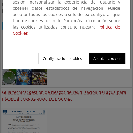
sesión, personalizar la experiencia del usuario y
relativo a los requisitos mínimos para la reutilización del agua
obtener datos estadísticos de navegación. Puede
publicado el 5 de agosto de 2022.
aceptar todas las cookies o si lo desea configurar qué
tipo de cookies permitir. Para más información sobre
las cookies utilizadas consulte nuestra
Política de
Cookies
Configuración cookies
Aceptar cookies
Guía técnica: gestión de riesgos de reutilización del agua para
planes de riego agrícola en Europa