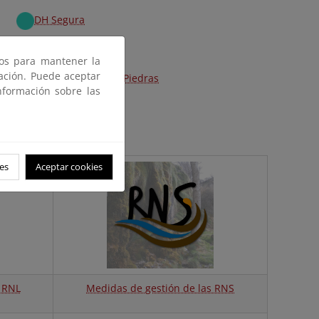
DH Segura
DH Tajo
ros para mantener la
gación. Puede aceptar
DH Tinto, Odiel y Piedras
nformación sobre las
es
Aceptar cookies
 RNL
Medidas de gestión de las RNS