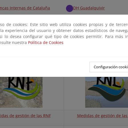
ncas Internas de Cataluña
DH Guadalquivir
ncas Mediterráneas Andaluzas
DH Guadiana
so de cookies: Este sitio web utiliza cookies propias y de terce
 la experiencia del usuario y obtener datos estadísticos de nave
ro
DH Islas Baleares
 si lo desea configurar qué tipo de cookies permitir. Para más i
onsulte nuestra
Política de Cookies
o
Configuración cooki
das de gestión de las RNF
Medidas de gestión de las