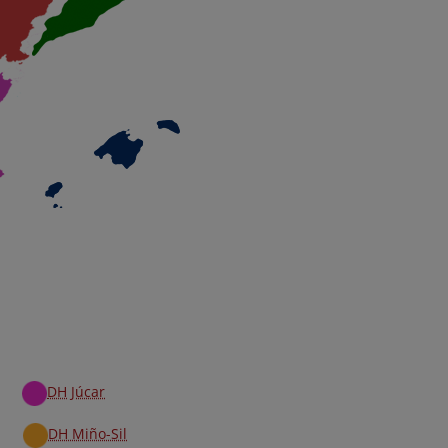
DH Júcar
DH Miño-Sil