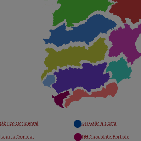
ábrico Occidental
DH Galicia-Costa
tábrico Oriental
DH Guadalate-Barbate