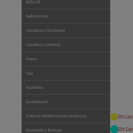
Miño Sil
Galicia-Costa
Cantábrico Occidental
Cantábrico Oriental
Duero
Tajo
Guadiana
Guadalquivir
Cuencas Mediterráneas Andaluzas
DH Cant
DH Can
Guadalete y Barbate