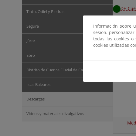
DH Cue
Tinto, Odiel y Piedras
DH Cue
Información sobre u
Segura
sesión, personalizar
DH Due
todas las cookies o
Júcar
cookies utilizadas c
DH Ebr
Ebro
Distrito de Cuenca Fluvial de Cataluña
Islas Baleares
Descargas
Videos y materiales divulgativos
Medi