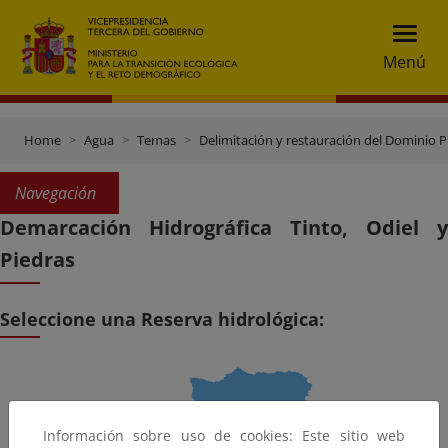
Menú
Home
Agua
Temas
Delimitación y restauración del Dominio P
Navegación
Demarcación Hidrográfica Tinto, Odiel y
Piedras
Seleccione una Reserva hidrológica:
Información sobre uso de cookies: Este sitio web