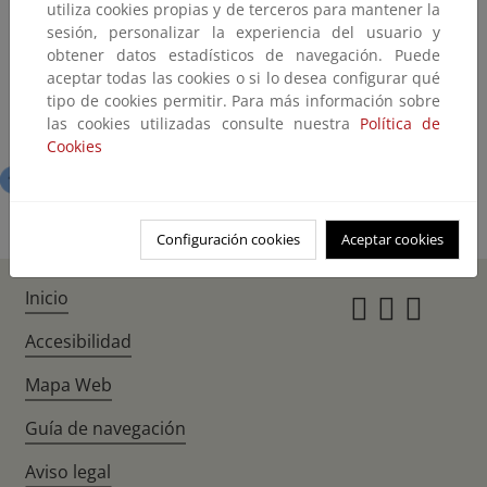
utiliza cookies propias y de terceros para mantener la
sesión, personalizar la experiencia del usuario y
obtener datos estadísticos de navegación. Puede
aceptar todas las cookies o si lo desea configurar qué
tipo de cookies permitir. Para más información sobre
las cookies utilizadas consulte nuestra
Política de
Cookies
Rivera del Coladero
Arroyo de Clarina
Configuración cookies
Aceptar cookies
Inicio
Instagr
Twitte
Fac
Accesibilidad
Mapa Web
Guía de navegación
Aviso legal