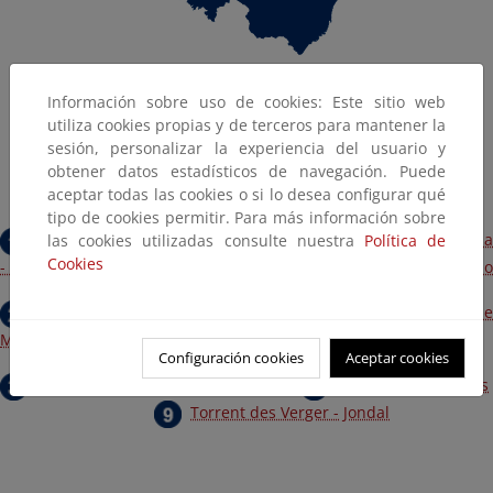
Información sobre uso de cookies: Este sitio web
utiliza cookies propias y de terceros para mantener la
sesión, personalizar la experiencia del usuario y
obtener datos estadísticos de navegación. Puede
aceptar todas las cookies o si lo desea configurar qué
tipo de cookies permitir. Para más información sobre
Torrent de Lluc - Pareis
Torrent de Comafred
las cookies utilizadas consulte nuestra
Política de
Cookies
- Picarols
Torrent de s'Hort des Molí - Mortitx - Fondo
Torrent de Biniaraix
Torrent de
Massanella 2
Torrent de Binimel·là
Configuración cookies
Aceptar cookies
Torrent des Matzoc
Torrent de Ternelles
Torrent des Verger - Jondal