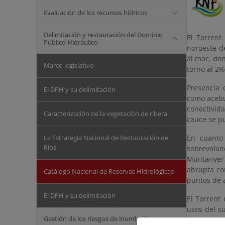
Evaluación de los recursos hídricos
Delimitación y restauración del Dominio
El Torrent
Público Hidráulico
noroeste de
al mar, do
Marco legislativo
torno al 2%
Presencia 
El DPH y su delimitación
como acebu
conectivida
Caracterización de la vegetación de ribera
cauce se pu
La Estrategia Nacional de Restauración de
En cuanto
Ríos
sobrevolan
Muntanyer 
abrupta co
Catálogo Nacional de Reservas Hidrológicas
puntos de a
El DPH y su delimitación
El Torrent
usos del s
Gestión de los riesgos de inundación
cauce.