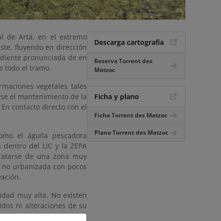
l de Artá, en el extremo
Descarga cartografía
ste, fluyendo en dirección
ndiente pronunciada de en
Reserva Torrent des
e todo el tramo.
Matzoc
rmaciones vegetales tales
rse el mantenimiento de la
Ficha y plano
 En contacto directo con el
Ficha Torrent des Matzoc
Plano Torrent des Matzoc
omo el águila pescadora
 dentro del LIC y la ZEPA
 tratarse de una zona muy
y no urbanizada con pocos
vación.
idad muy alta. No existen
idos ni alteraciones de su