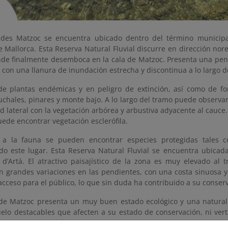
 des Matzoc se encuentra ubicado dentro del término municipa
 Mallorca. Esta Reserva Natural Fluvial discurre en dirección nore
nde finalmente desemboca en la cala de Matzoc. Presenta una pe
 con una llanura de inundación estrecha y discontinua a lo largo d
de plantas endémicas y en peligro de extinción, así como de fo
chales, pinares y monte bajo. A lo largo del tramo puede observa
d lateral con la vegetación arbórea y arbustiva adyacente al cauce.
ede encontrar vegetación esclerófila.
 a la fauna se pueden encontrar especies protegidas tales c
do este lugar. Esta Reserva Natural Fluvial se encuentra ubicada
d’Artà. El atractivo paisajístico de la zona es muy elevado al
n grandes variaciones en las pendientes, con una costa sinuosa 
cceso para el público, lo que sin duda ha contribuido a su conser
 de Matzoc presenta un muy buen estado ecológico y una natural
uelo destacables que afecten a su estado de conservación, ni vert