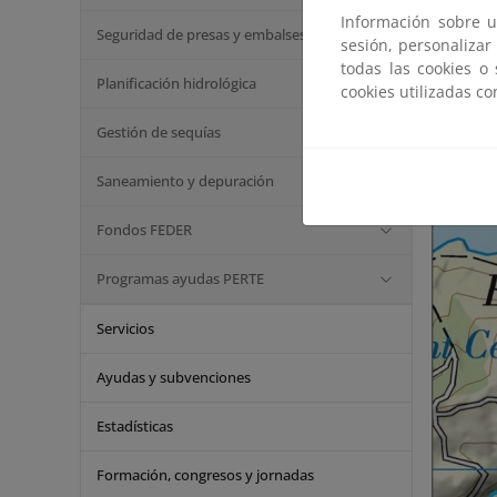
Información sobre u
Seguridad de presas y embalses
sesión, personalizar
todas las cookies o
Planificación hidrológica
cookies utilizadas c
Gestión de sequías
Saneamiento y depuración
Fondos FEDER
Programas ayudas PERTE
Servicios
Ayudas y subvenciones
Estadísticas
Formación, congresos y jornadas