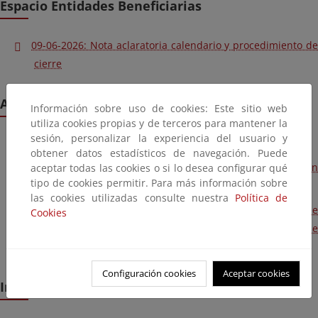
Espacio Entidades Beneficiarias
09-06-2026: Nota aclaratoria calendario y procedimiento de
cierre
Acceso a su zona personal en la sede electrónica
Información sobre uso de cookies: Este sitio web
utiliza cookies propias y de terceros para mantener la
sesión, personalizar la experiencia del usuario y
Sede electrónica PERTE regadío
obtener datos estadísticos de navegación. Puede
Guía para el acceso a mi zona personal y notificaciones en
aceptar todas las cookies o si lo desea configurar qué
tipo de cookies permitir. Para más información sobre
la sede electrónica
las cookies utilizadas consulte nuestra
Política de
Nueva versión: Guía del procedimiento de solicitud de
Cookies
ayudas en Sede electrónica PERTE regadío (fecha de
publicación: 30/11/2023)
Configuración cookies
Aceptar cookies
Información y contacto