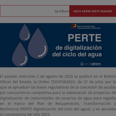
Se informa del calendario y procedimiento 
NOTA CIERRE PERTE REGADÍO
El pasado miércoles 2 de agosto de 2023 se publicó en el Boletín
Oficial del Estado, la Orden TED/918/2023, de 21 de julio, por la
que se aprueban las bases reguladoras de la concesión de ayudas
por concurrencia competitiva para la elaboración de proyectos de
digitalización de comunidades de usuarios de agua para regadío
en el marco del Plan de Recuperación, Transformación y
Resiliencia (PERTE digitalización del ciclo del agua), y se aprueba
la convocatoria del año 2023.