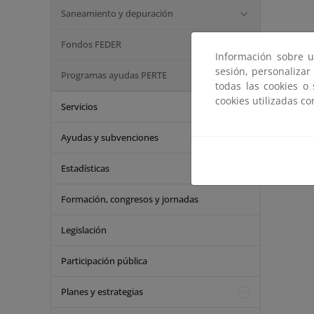
Saneamiento y depuración
Fondos FEDER
Información sobre u
sesión, personalizar
Programas ayudas PERTE
todas las cookies o
cookies utilizadas c
Servicios
Ayudas y subvenciones
Estadísticas
Formación, congresos y jornadas
Legislación
Participación pública
Planes y estrategias