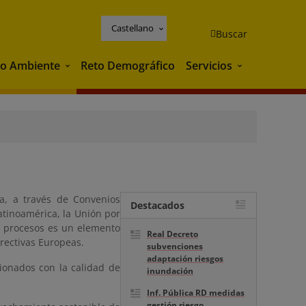
Castellano
Buscar
o Ambiente
Reto Demográfico
Servicios
Medio Ambiente
Servicios
ua, a través de Convenios
Destacados
atinoamérica, la Unión por
s procesos es un elemento
Real Decreto
irectivas Europeas.
subvenciones
adaptación riesgos
cionados con la calidad de
inundación
Inf. Pública RD medidas
gestión riesgo