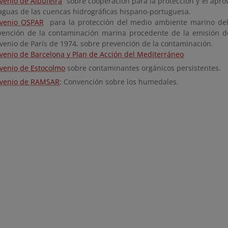
venio de Albufeira
sobre cooperación para la protección y el apro
 aguas de las cuencas hidrográficas hispano-portuguesa.
venio OSPAR
para la protección del medio ambiente marino del 
vención de la contaminación marina procedente de la emisión d
venio de París de 1974, sobre prevención de la contaminación.
venio de Barcelona y Plan de Acción del Mediterráneo
venio de Estocolmo
sobre contaminantes orgánicos persistentes.
venio de RAMSAR
: Convención sobre los humedales.