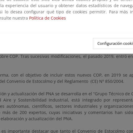
la Comunidad Europea, ratificó el Convenio de Estocolmo el 16 de
 la experiencia del usuario y obtener datos estadísticos de nave
 si lo desea configurar qué tipo de cookies permitir. Para más i
o entró en vigor en España el 26 de agosto de 2004. Tanto el Reg
onsulte nuestra
Política de Cookies
la obligación de elaborar y actualizar
Planes Nacionales de Aplica
 del Convenio de Estocolmo y del Reglamento 850/2004 sobre Con
Consejo de Ministros el 2 de febrero de 2007.
Configuración cooki
ente, el Convenio de Estocolmo ha modificado sus anexos, incor
ciales, conocidos como “la docena sucia”, y la Unión Europea h
obre COP. Tras sucesivas modificaciones, el pasado 2019, entró en
orma, con el objetivo de incluir estos nuevos COP, en 2019 se a
 del Convenio de Estocolmo y del Reglamento (CE) Nº 850/2004.
ión y actualización del PNA se desarrolla en el “Grupo Técnico de 
l Aire y Sostenibilidad Industrial, está integrado por represen
s autónomas, científicos, sectores industriales y organizacio
o más de 200 expertos, cuyas iniciativas y comentarios han sido
 elaboración y actualización del PNA.
, es importante destacar que tanto el Convenio de Estocolmo c