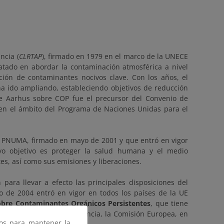
ncia (
CLRTAP
), firmado en 1979 en el marco de la UNECE
atado en abordar la contaminación atmosférica a nivel
ción de contaminantes nocivos clave. Con los años, el
a ido ampliando, estableciendo objetivos de reducción
de Aarhus sobre COP fue el precursor del Convenio de
en el ámbito del Programa de Naciones Unidas para el
 PNUMA, firmado en mayo de 2001 y que entró en vigor
yo objetivo es proteger la salud humana y el medio
s, así como sus emisiones y liberaciones.
ara llevar a efecto las principales disposiciones del
o de 2004 entró en vigor en todos los países de la UE
obre Contaminantes Orgánicos Persistentes
, que tiene
ntaminantes. En consecuencia, la Comisión Europea, en
ros para mantener la