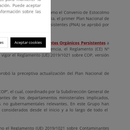
 noviembre de 2004.
gación. Puede aceptar
nformación sobre las
lamento (CE) Nº 850/2004 como el Convenio de Estocolmo
ción
(PNA). En consecuencia, el primer Plan Nacional de
taminantes Orgánicos Persistentes (PNA) se aprobó por
es
Aceptar cookies
porando nuevos
Contaminantes Orgánicos Persistentes
a
a modificado, en consecuencia, el Reglamento (CE) Nº
 vigor el Reglamento (UE) 2019/1021 sobre COP, versión
probó la preceptiva actualización del Plan Nacional de
COP”, el cual, coordinado por la Subdirección General de
tantes de los departamentos ministeriales implicados,
nes no gubernamentales relevantes. En este Grupo han
 considerados desde el inicio y a lo largo de todo el
omo el Reglamento (UE) 2019/1021 sobre Contaminantes