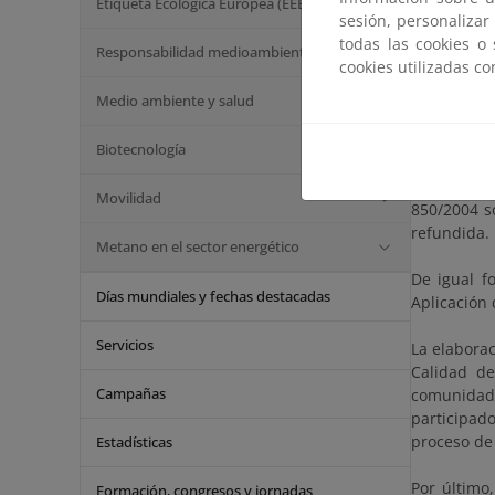
nombre de 
Etiqueta Ecológica Europea (EEE)
sesión, personalizar
todas las cookies o
El Conveni
Responsabilidad medioambiental
cookies utilizadas c
establecen 
Aplicación
Medio ambiente y salud
acuerdo de 
Biotecnología
Posteriorm
los 12 ini
Movilidad
850/2004 s
refundida.
Metano en el sector energético
De igual f
Días mundiales y fechas destacadas
Aplicación
Servicios
La elaborac
Calidad de
Campañas
comunidade
participad
proceso de
Estadísticas
Por último
Formación, congresos y jornadas