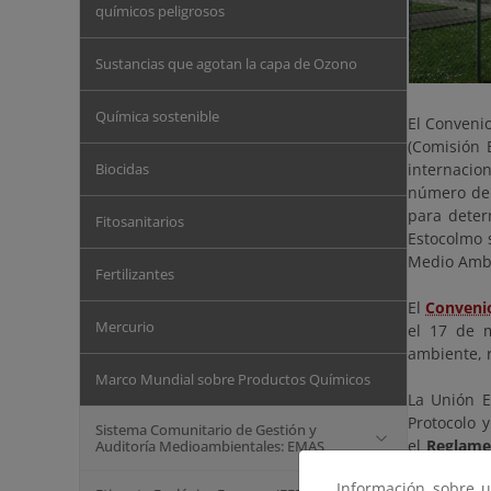
químicos peligrosos
Sustancias que agotan la capa de Ozono
Química sostenible
El Convenio
(Comisión 
Biocidas
internacio
número de 
para deter
Fitosanitarios
Estocolmo 
Medio Amb
Fertilizantes
El
Conveni
Mercurio
el 17 de 
ambiente, 
Marco Mundial sobre Productos Químicos
La Unión E
Protocolo 
Sistema Comunitario de Gestión y
el
Reglame
Auditoría Medioambientales: EMAS
por objeto
Información sobre u