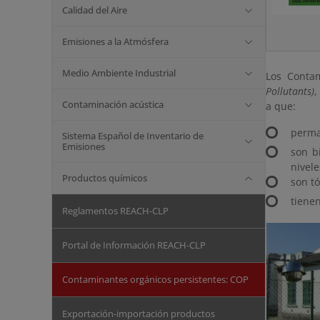
Calidad del Aire
Emisiones a la Atmósfera
Medio Ambiente Industrial
Los Contam
Pollutants)
,
Contaminación acústica
a que:
perma
Sistema Español de Inventario de
Emisiones
son b
nivele
Productos químicos
son t
tienen
Reglamentos REACH-CLP
Portal de Información REACH-CLP
Contaminantes orgánicos persistentes: COP
Exportación-importación productos