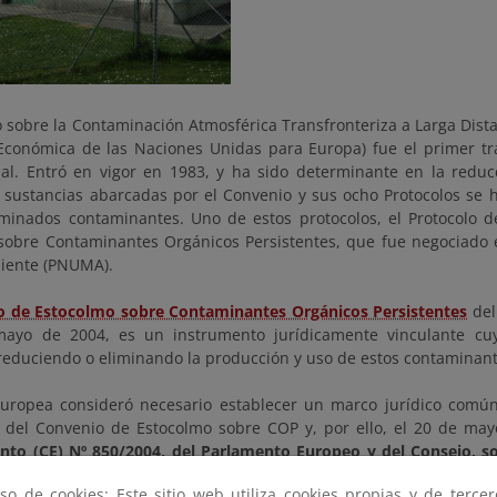
 sobre la Contaminación Atmosférica Transfronteriza a Larga Dista
Económica de las Naciones Unidas para Europa) fue el primer tr
nal. Entró en vigor en 1983, y ha sido determinante en la reduc
sustancias abarcadas por el Convenio y sus ocho Protocolos se h
minados contaminantes. Uno de estos protocolos, el Protocolo 
sobre Contaminantes Orgánicos Persistentes, que fue negociado 
iente (PNUMA).
o de Estocolmo sobre Contaminantes Orgánicos Persistentes
del
mayo de 2004, es un instrumento jurídicamente vinculante cu
reduciendo o eliminando la producción y uso de estos contaminante
uropea consideró necesario establecer un marco jurídico común p
y del Convenio de Estocolmo sobre COP y, por ello, el 20 de may
nto (CE) Nº 850/2004, del Parlamento Europeo y del Consejo, s
 proteger la salud humana y el medio ambiente frente a estos co
so de cookies: Este sitio web utiliza cookies propias y de terce