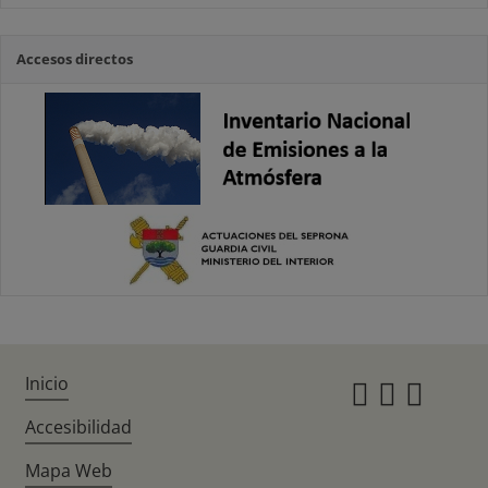
Accesos directos
Inicio
Instagr
Twitte
Fac
Accesibilidad
Mapa Web