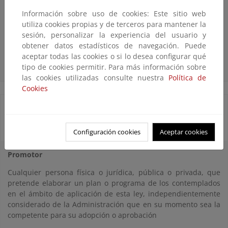
Aquellas Administraciones Públicas que tienen competencias
Información sobre uso de cookies: Este sitio web
específicas en las siguientes materias: población, salud
utiliza cookies propias y de terceros para mantener la
humana, biodiversidad, geodiversidad, fauna, flora, suelo,
sesión, personalizar la experiencia del usuario y
subsuelo, agua, aire, ruido, factores climáticos, paisaje,
obtener datos estadísticos de navegación. Puede
bienes materiales, patrimonio cultural, ordenación del
aceptar todas las cookies o si lo desea configurar qué
territorio y urbanismo
tipo de cookies permitir. Para más información sobre
las cookies utilizadas consulte nuestra
Política de
Cookies
Definiciones a los efectos de la evaluación
ambiental estratégica de planes o programas
Configuración cookies
Aceptar cookies
Promotor
Cualquier persona física o jurídica, pública o privada, que
pretende elaborar un plan o programa de los contemplados
en el ámbito de aplicación de esta ley, independientemente
considerado de la Administración que en su momento sea la
competente para su adopción o aprobación