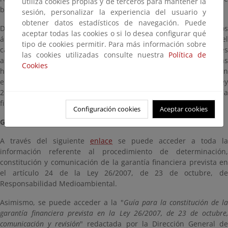
utiliza cookies propias y de terceros para mantener la
basarse y determinar su cuantía.
sesión, personalizar la experiencia del usuario y
obtener datos estadísticos de navegación. Puede
De esta forma ARM IDM y MORA facilitan la elaboración de los
aceptar todas las cookies o si lo desea configurar qué
árboles de sucesos en los que se basan los análisis de riesgos, el
tipo de cookies permitir. Para más información sobre
cálculo del IDM y la valoración de los daños medioambientales
las cookies utilizadas consulte nuestra
Política de
asociados al escenario de referencia. De este modo estas
Cookies
herramientas permiten realizar todas las operaciones previstas en
el artículo 33 del Reglamento de desarrollo parcial de la Ley
26/2007, de 23 de octubre, para el cálculo de la garantía
financiera obligatoria.
Configuración cookies
Aceptar cookies
Garantía financiera por responsabilidad medioambiental
A través del siguiente
enlace
se puede acceder a toda la
información referente al procedimiento de determinación,
constitución y comunicación de la garantía financiera prevista en
el artículo 24 de la Ley 26/2007, de 23 de octubre, de
Responsabilidad Medioambiental.
Asimismo, se puede acceder a la "
Guía para la constitución de l
garantía financiera prevista en la Ley 26/2007, de 23 de octubre,
comunicación y revisión
" redactada por la Dirección General de