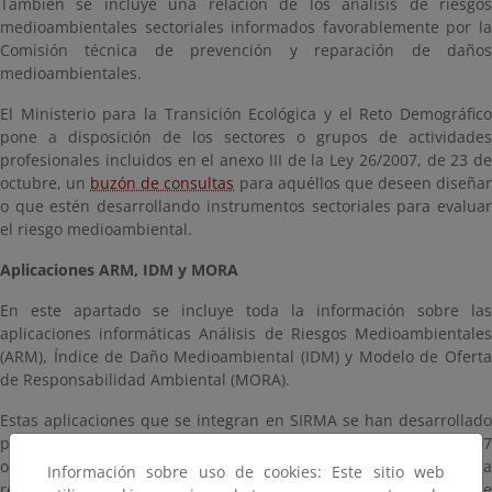
También se incluye una relación de los análisis de riesgos
medioambientales sectoriales informados favorablemente por la
Comisión técnica de prevención y reparación de daños
medioambientales.
El Ministerio para la Transición Ecológica y el Reto Demográfico
pone a disposición de los sectores o grupos de actividades
profesionales incluidos en el anexo III de la Ley 26/2007, de 23 de
octubre, un
buzón de consultas
para aquéllos que deseen diseña
o que estén desarrollando instrumentos sectoriales para evaluar
el riesgo medioambiental.
Aplicaciones ARM, IDM y MORA
En este apartado se incluye toda la información sobre las
aplicaciones informáticas Análisis de Riesgos Medioambientales
(ARM), Índice de Daño Medioambiental (IDM) y Modelo de Oferta
de Responsabilidad Ambiental (MORA).
Estas aplicaciones que se integran en SIRMA se han desarrollado
para ayudar a los operadores del anexo III de la Ley 26/2007
obligados a constituir una garantía financiera obligatoria, a
Información sobre uso de cookies: Este sitio web
realizar los análisis de riesgos medioambientales en los que debe