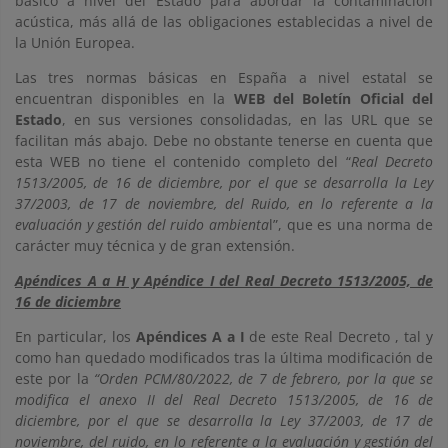
básico a nivel del Estado para abordar la contaminación
acústica, más allá de las obligaciones establecidas a nivel de
la Unión Europea.
Las tres normas básicas en España a nivel estatal se
encuentran disponibles en la
WEB del Boletín Oficial del
Estado
, en sus versiones consolidadas, en las URL que se
facilitan más abajo. Debe no obstante tenerse en cuenta que
esta WEB no tiene el contenido completo del “
Real Decreto
1513/2005, de 16 de diciembre, por el que se desarrolla la Ley
37/2003, de 17 de noviembre, del Ruido, en lo referente a la
evaluación y gestión del ruido ambienta
l”, que es una norma de
carácter muy técnica y de gran extensión.
Apéndices A a H y Apéndice I del Real Decreto 1513/2005, de
16 de diciembre
En particular, los
Apéndices A a I
de este Real Decreto , tal y
como han quedado modificados tras la última modificación de
este por la
“Orden PCM/80/2022, de 7 de febrero, por la que se
modifica el anexo II del Real Decreto 1513/2005, de 16 de
diciembre, por el que se desarrolla la Ley 37/2003, de 17 de
noviembre, del ruido, en lo referente a la evaluación y gestión del