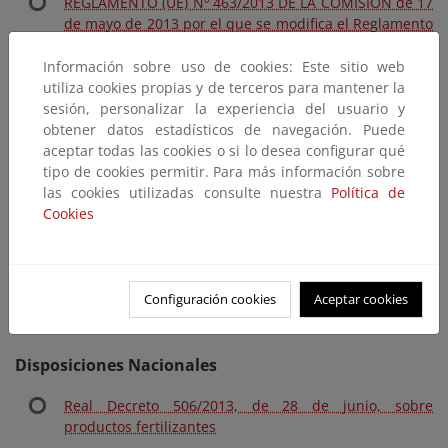
REGLAMENTO (UE) Nº 463/2013 DE LA COMISIÓN de 17
de mayo de 2013 por el que se modifica el Reglamento
(CE) nº 2003/2003 del Parlamento Europeo y del
Consejo, relativo a los abonos, para adaptar al
Información sobre uso de cookies: Este sitio web
progreso técnico sus anexos I, II y IV.
utiliza cookies propias y de terceros para mantener la
sesión, personalizar la experiencia del usuario y
REGLAMENTO (UE) Nº 1257/2014 DE LA COMISIÓN de
obtener datos estadísticos de navegación. Puede
24 de noviembre de 2014 por el que se modifica el
aceptar todas las cookies o si lo desea configurar qué
Reglamento (CE) nº 2003/2003 del Parlamento Europeo
tipo de cookies permitir. Para más información sobre
y del Consejo, relativo a los abonos, a efectos de la
las cookies utilizadas consulte nuestra
Política de
adaptación de sus anexos I y IV.
Cookies
REGLAMENTO (UE) Nº 2016/1618 DE LA COMISIÓN de 8
de septiembre de 2016 por el que se modifica el
Reglamento (CE) nº 2003/2003 del Parlamento Europeo
Configuración cookies
Aceptar cookies
y del Consejo, relativo a abonos, a efectos de la
adaptación de sus anexos I y IV.
Disposiciones Nacionales
Real Decreto 506/2013, de 28 de junio, sobre
productos fertilizantes