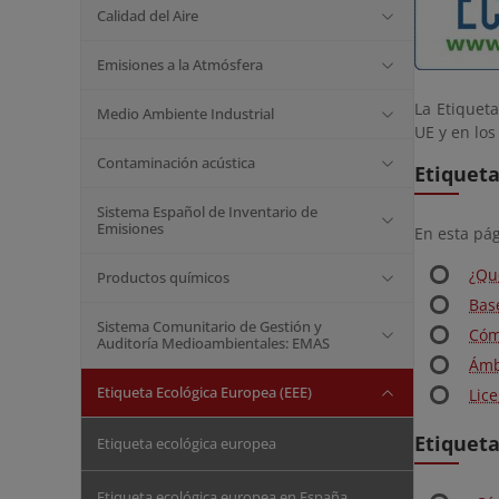
Calidad del Aire
Emisiones a la Atmósfera
La Etiqueta
Medio Ambiente Industrial
UE y en los
Contaminación acústica
Etiqueta
Sistema Español de Inventario de
Emisiones
En esta pá
¿Qu
Productos químicos
Bas
Sistema Comunitario de Gestión y
Cóm
Auditoría Medioambientales: EMAS
Ámb
Etiqueta Ecológica Europea (EEE)
Lic
Etiqueta
Etiqueta ecológica europea
Etiqueta ecológica europea en España