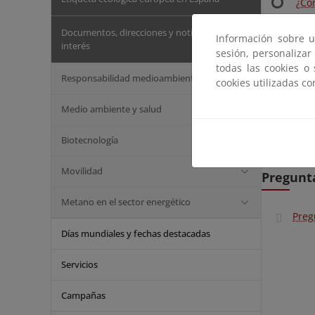
¿Cóm
Lic
Documentos, direcciones y noticias de
Información sobre u
Org
interés
sesión, personalizar
todas las cookies o
Element
Responsabilidad medioambiental
cookies utilizadas c
Otr
Medio ambiente y salud
Doc
Biotecnología
Dir
Movilidad
Pregunt
Metano en el sector energético
Preg
Días mundiales y fechas destacadas
Servicios
Campañas