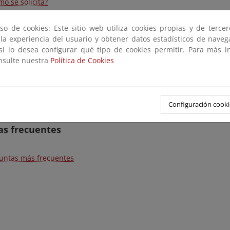
o se solicita?
encias concedidas en España
so de cookies: Este sitio web utiliza cookies propias y de terce
anismos Competentes
 la experiencia del usuario y obtener datos estadísticos de nave
 si lo desea configurar qué tipo de cookies permitir. Para más i
os, documentos y direcciones
onsulte nuestra
Política de Cookies
as etiquetas ecológicas
umentos
Configuración cooki
ecciones
as frecuentes
untas más frecuentes