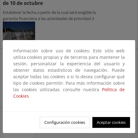
de 10 de octubre
Establecer la fecha a partir de la cual será exigible la
garantía financiera a las actividades de prioridad 3
Información sobre uso de cookies: Este sitio web
Orden TEC/1023/2019, de 10 de octubre
utiliza cookies propias y de terceros para mantener la
sesión, personalizar la experiencia del usuario y
Orden TEC/1023/2019, de 10 de octubre, por la que
obtener datos estadísticos de navegación. Puede
se establece la fecha a partir de la cual será exigible la
aceptar todas las cookies o si lo desea configurar qué
constitución de la garantía financiera
tipo de cookies permitir. Para más información sobre
las cookies utilizadas consulte nuestra
Política de
Cookies
Preguntas frecuentes
Configuración cookies
Aceptar cookies
Preguntas frecuentes sobre
Responsabilidad Medioambiental