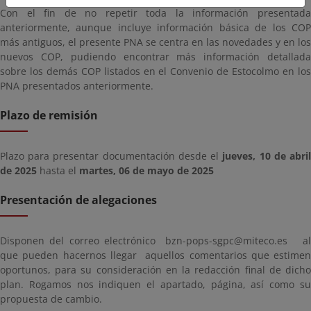
Con el fin de no repetir toda la información presentada
anteriormente, aunque incluye información básica de los COP
más antiguos, el presente PNA se centra en las novedades y en los
nuevos COP, pudiendo encontrar más información detallada
sobre los demás COP listados en el Convenio de Estocolmo en los
PNA presentados anteriormente.
Plazo de remisión
Plazo para presentar documentación desde el
jueves, 10 de abri
de 2025
hasta el
martes, 06 de mayo de 2025
Presentación de alegaciones
Disponen del correo electrónico bzn-pops-sgpc@miteco.es al
que pueden hacernos llegar aquellos comentarios que estimen
oportunos, para su consideración en la redacción final de dicho
plan. Rogamos nos indiquen el apartado, página, así como su
propuesta de cambio.