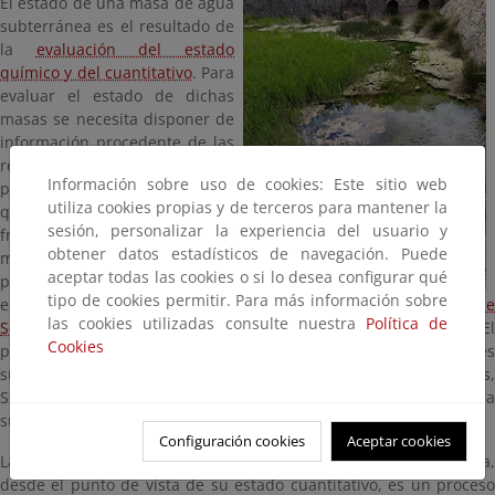
El estado de una masa de agua
subterránea es el resultado de
la
evaluación del estado
químico y del cuantitativo
. Para
evaluar el estado de dichas
masas se necesita disponer de
información procedente de las
redes de seguimiento
Información sobre uso de cookies: Este sitio web
piezométrico, foronómico y
utiliza cookies propias y de terceros para mantener la
químico, que junto con las
sesión, personalizar la experiencia del usuario y
frecuencias de muestreo y
obtener datos estadísticos de navegación. Puede
medición y la densidad de los
aceptar todas las cookies o si lo desea configurar qué
puntos de control de las redes,
tipo de cookies permitir. Para más información sobre
entre otros factores, constituyen los denominados
Programas de
las cookies utilizadas consulte nuestra
Política de
Seguimiento (PDS)
del estado de las aguas subterráneas. El
Cookies
programa de seguimiento del estado cuantitativo incluye tres
subprogramas: Seguimiento de los niveles piezométricos,
Seguimiento foronómico y Seguimiento de masas de agua
subterránea transfronterizas.
Configuración cookies
Aceptar cookies
La evaluación del estado de las masas de agua subterránea,
desde el punto de vista de su estado cuantitativo, es un proceso