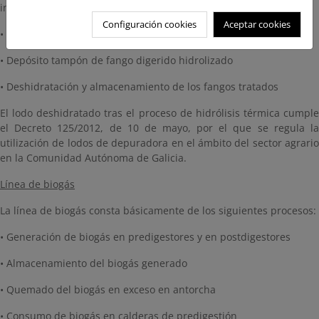
intermedia
Configuración cookies
Aceptar cookies
• Postdigestión del fango hidrolizado
• Depósito tampón de fango digerido hidrolizado
• Deshidratación y almacenamiento de los fangos tratados
El lodo deshidratado tras el proceso de hidrólisis térmica cumple
el Decreto 125/2012, de 10 de mayo, por el que se regula la
utilización de lodos de depuradora en el ámbito del sector agrario
en la Comunidad Autónoma de Galicia.
Línea de biogás
La línea de biogás consta básicamente de los siguientes procesos:
• Generación de biogás en predigestores y en postdigestores
• Almacenamiento del biogás generado
• Quemado del biogás en exceso en antorcha
• Consumo de biogás en calderas de predigestión