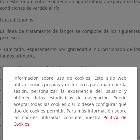
Con este tratamiento se obtiene un agua tratada que garantiza las
condiciones de vertido al río.
Línea de fangos
La línea de tratamiento de fangos se compone de los siguientes
procesos:
• Tamizado, espesamiento por gravedad e hidrociclonado de los
fangos primarios
• Espesado mecánico de los fangos biológicos
Información sobre uso de cookies: Este sitio web
• Cámara de mezcla de fangos y triturado de fangos
utiliza cookies propias y de terceros para mantener la
• Predigestión anaerobia de los fangos mixtos
sesión, personalizar la experiencia del usuario y
obtener datos estadísticos de navegación. Puede
• Depósito de fangos digeridos
aceptar todas las cookies o si lo desea configurar qué
tipo de cookies permitir. Para más información sobre
• Postespesamiento de los fangos digeridos
las cookies utilizadas consulte nuestra
Política de
Cookies
• Almacenamiento de los fangos postespesados
• Tratamiento de higienización mediante hidrólisis térmica