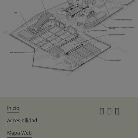
Inicio
Instagr
Twitte
Fac
Accesibilidad
Mapa Web