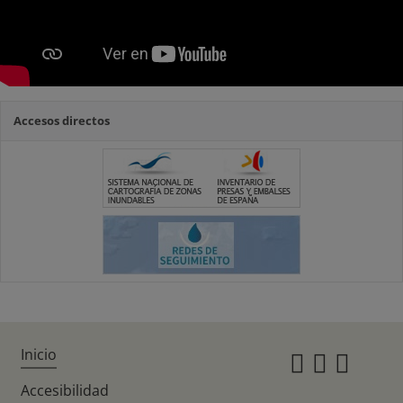
Accesos directos
Inicio
Instagr
Twitte
Fac
Accesibilidad