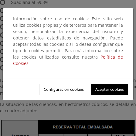
Guadiana al 59,3%
Tinto, Odiel y Piedras al 74,2%
Información sobre uso de cookies: Este sitio web
Guadalete-Barbate al 44%
utiliza cookies propias y de terceros para mantener la
Guadalquivir al 44,5%
sesión, personalizar la experiencia del usuario y
Cuenca Mediterránea Andaluza al 47,7%
obtener datos estadísticos de navegación. Puede
Segura al 20,9%
aceptar todas las cookies o si lo desea configurar qué
tipo de cookies permitir. Para más información sobre
Júcar al 50,6%
las cookies utilizadas consulte nuestra
Política de
Ebro al 58,5%
Cookies
Cuencas internas de Cataluña al 72,2%
Las precipitaciones han afectado a la vertiente Atlántica y han
sido prácticamente nulas en la vertiente Mediterránea.
La
Configuración cookies
Aceptar cookies
máxima se ha producido en Vigo (A) con 38,8 mm (38,8 l/m²).
La situación de las cuencas, en hectómetros cúbicos, se detalla en
el cuadro adjunto: