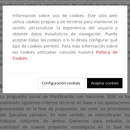
Planificación prevé la consolidación del mallado de las redes para
alimentar nuevas industrias en la zona oriental de la comunidad
Información sobre uso de cookies: Este sitio web
y, sobre todo, en el centro del territorio, permitiendo la ejecución
utiliza cookies propias y de terceros para mantener la
de proyectos ligados al hidrógeno, los nuevos combustibles
sesión, personalizar la experiencia del usuario y
limpios y el transporte, incluyendo las infraestructuras
obtener datos estadísticos de navegación. Puede
ferroviarias y la electrificación de puertos, especialmente el de
aceptar todas las cookies o si lo desea configurar qué
Santander.
tipo de cookies permitir. Para más información sobre
Igualmente, se consolida la apuesta por los sistemas de
las cookies utilizadas consulte nuestra
Política de
almacenamiento de energía, tanto con baterías como mediante
Cookies
bombeo hidroeléctrico.
Configuración cookies
Aceptar cookies
CONTINUACIÓN DE LA TRAMITACIÓN
La propuesta inicial de Planificación con horizonte 2030 se ha
elaborado siguiendo criterios técnicos en base a las aportaciones
presentadas en la fase de propuestas, así como las prioridades
del Ejecutivo cántabro. En este sentido, se intensificarán los
trabajos conjuntos de ambos Gobiernos para estudiar la
viabilidad de nuevos proyectos estratégicos en la fase de