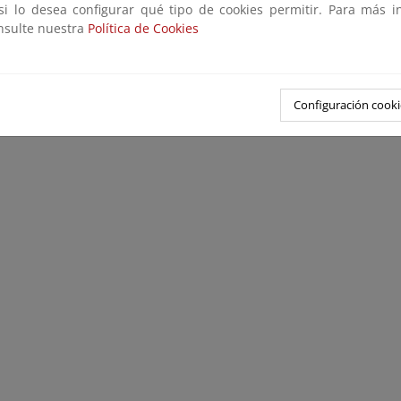
ra
 si lo desea configurar qué tipo de cookies permitir. Para más i
onsulte nuestra
Política de Cookies
el
ico
Configuración cooki