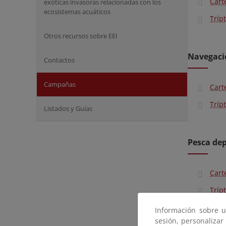
Cart
exóticas invasoras relacionadas con los
ecosistemas acuáticos
Trípt
Otros recursos sobre EEI
Navegaci
Contactos
Campañas
Cart
Trípt
Listados y Guías
Pesca dep
Cart
Trípt
Información sobre u
sesión, personalizar