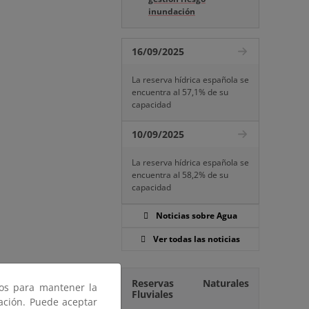
inundación
16/09/2025
La reserva hídrica española se
encuentra al 57,1% de su
capacidad
10/09/2025
La reserva hídrica española se
encuentra al 58,2% de su
capacidad
Noticias sobre Agua
Ver todas las noticias
Reservas Naturales
ros para mantener la
Fluviales
gación. Puede aceptar