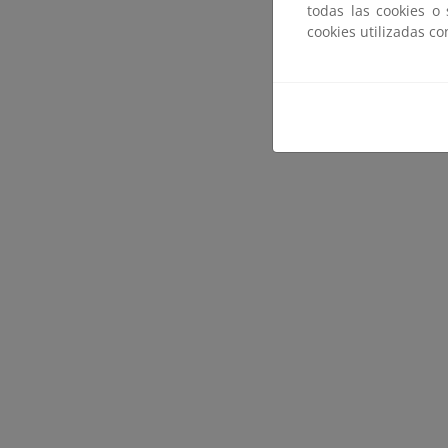
Agricultu
todas las cookies o
cookies utilizadas c
Cart
Trípt