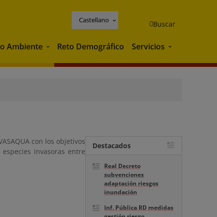
Castellano
Buscar
o Ambiente
Reto Demográfico
Servicios
Medio Ambiente
Servicios
NVASAQUA con los objetivos
Destacados
s especies invasoras entre
Real Decreto
subvenciones
adaptación riesgos
inundación
Inf. Pública RD medidas
gestión riesgo