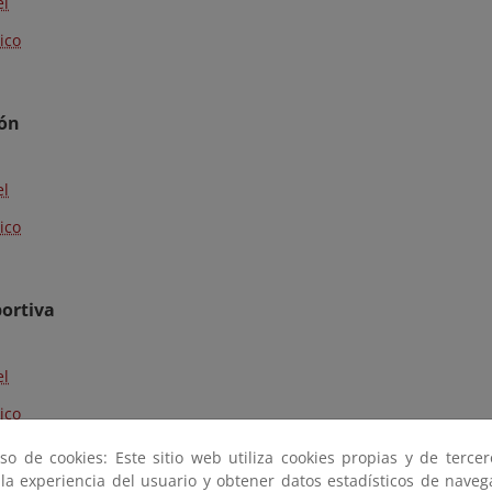
el
ico
ón
el
ico
ortiva
el
ico
so de cookies: Este sitio web utiliza cookies propias y de terce
 la experiencia del usuario y obtener datos estadísticos de nave