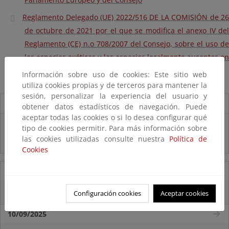
Reglamento Delegado (UE) 2022/516 DE LA COMISIÓN de 26
de octubre de 2021 por el que se modifica el anexo IV del
Reglamento (CE) n.o 708/2007 del Consejo, sobre el uso de
las especies exóticas y las especies localmente ausentes en
la acuicultura
Información sobre uso de cookies: Este sitio web
utiliza cookies propias y de terceros para mantener la
sesión, personalizar la experiencia del usuario y
Destacados
obtener datos estadísticos de navegación. Puede
aceptar todas las cookies o si lo desea configurar qué
Real Decreto subvenciones adaptación riesgos inundación
tipo de cookies permitir. Para más información sobre
las cookies utilizadas consulte nuestra
Política de
Inf. Pública RD medidas gestión riesgo inundación
Cookies
16/09/2025
La reserva hídrica española se encuentra al 57,1% de su capacidad
Configuración cookies
Aceptar cookies
10/09/2025