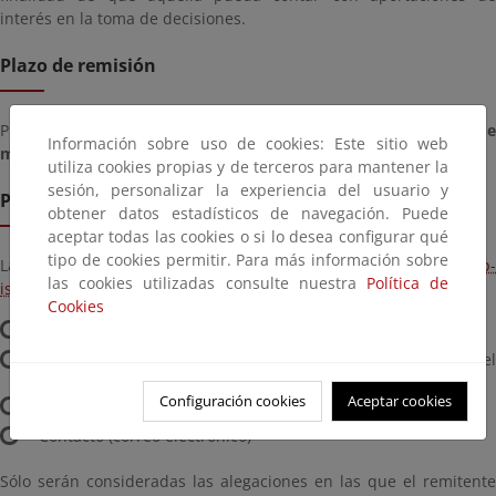
interés en la toma de decisiones.
Plazo de remisión
Plazo para presentar documentación desde el
miércoles, 06 de
Información sobre uso de cookies: Este sitio web
mayo de 2026
hasta el
miércoles, 27 de mayo de 2026
utiliza cookies propias y de terceros para mantener la
sesión, personalizar la experiencia del usuario y
Presentación de alegaciones
obtener datos estadísticos de navegación. Puede
aceptar todas las cookies o si lo desea configurar qué
tipo de cookies permitir. Para más información sobre
Las alegaciones podrán remitirse a la dirección de correo:
Bzn-ip-
las cookies utilizadas consulte nuestra
Política de
isexenal@miteco.es
, indicando los siguientes datos:
Cookies
Asunto: “Información pública sobre informe sexenal”
Nombre y apellidos / denominación o razón social del
participante
Configuración cookies
Aceptar cookies
Organización o asociación (si corresponde)
Contacto (correo electrónico)
Sólo serán consideradas las alegaciones en las que el remitente