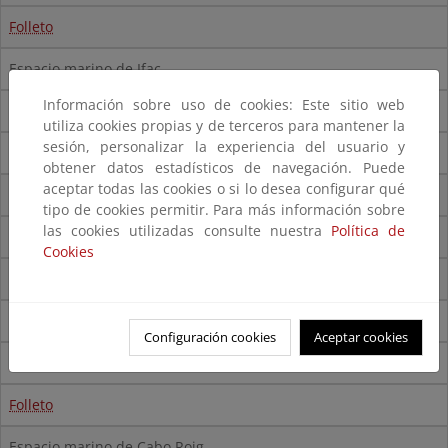
Folleto
Espacio marino de Ifac
Información sobre uso de cookies: Este sitio web
Cartografía
utiliza cookies propias y de terceros para mantener la
sesión, personalizar la experiencia del usuario y
Folleto
obtener datos estadísticos de navegación. Puede
aceptar todas las cookies o si lo desea configurar qué
Espacio marino Cabo de les Hortes
tipo de cookies permitir. Para más información sobre
las cookies utilizadas consulte nuestra
Política de
Cartografía
Cookies
Folleto
Espacio marino de Tabarca
Configuración cookies
Aceptar cookies
Cartografía
Folleto
Espacio marino de Cabo Roig