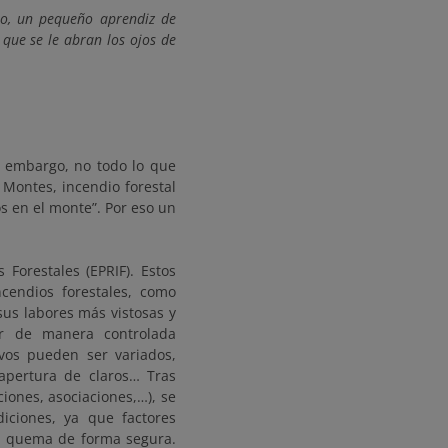
gio, un pequeño aprendiz de
 que se le abran los ojos de
n embargo, no todo lo que
Montes, incendio forestal
os en el monte”. Por eso un
 Forestales (EPRIF). Estos
ncendios forestales, como
us labores más vistosas y
ar de manera controlada
ivos pueden ser variados,
apertura de claros… Tras
ciones, asociaciones,…), se
ciones, ya que factores
la quema de forma segura.