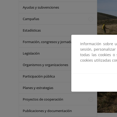
Ayudas y subvenciones
Campañas
Estadísticas
Formación, congresos y jornadas
Información sobre u
sesión, personalizar
Legislación
todas las cookies o
cookies utilizadas c
Organismos y organizaciones
Participación pública
Planes y estrategias
Proyectos de cooperación
Publicaciones y documentación