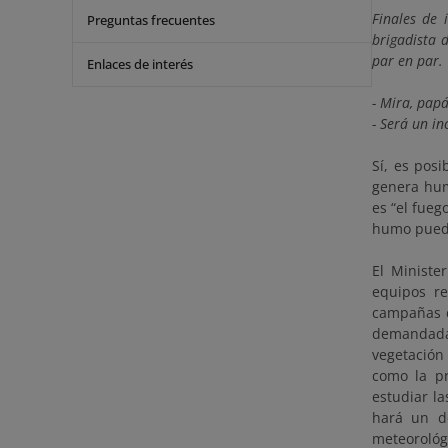
Finales de 
Preguntas frecuentes
brigadista 
par en par.
Enlaces de interés
- Mira, pap
- Será un i
Sí, es pos
genera hum
es “el fueg
humo puede
El Ministe
equipos re
campañas d
demandada
vegetación
como la pr
estudiar la
hará un d
meteorológ