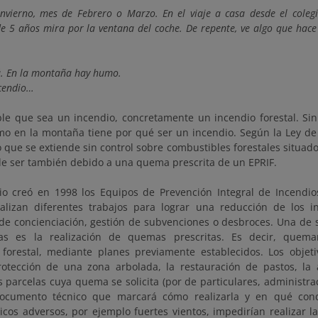
invierno, mes de Febrero o Marzo. En el viaje a casa desde el cole
de 5 años mira por la ventana del coche. De repente, ve algo que hace
á. En la montaña hay humo.
ncendio…
ible que sea un incendio, concretamente un incendio forestal. Si
o en la montaña tiene por qué ser un incendio. Según la Ley de 
o que se extiende sin control sobre combustibles forestales situad
 ser también debido a una quema prescrita de un EPRIF.
rio creó en 1998 los Equipos de Prevención Integral de Incendios
alizan diferentes trabajos para lograr una reducción de los i
e concienciación, gestión de subvenciones o desbroces. Una de s
s es la realización de quemas prescritas. Es decir, quem
 forestal, mediante planes previamente establecidos. Los objet
otección de una zona arbolada, la restauración de pastos, la 
s parcelas cuya quema se solicita (por de particulares, administra
ocumento técnico que marcará cómo realizarla y en qué condi
icos adversos, por ejemplo fuertes vientos, impedirían realizar 