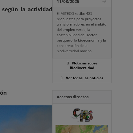
11/08/2025
 según la actividad
El MITECO recibe 485
propuestas para proyectos
transformadores en el ámbito
del empleo verde, la
sostenibilidad del sector
pesquero, la bioeconomía y la
conservación de la
biodiversidad marina
Noticias sobre
Biodiversidad
Ver todas las noticias
ión
Accesos directos