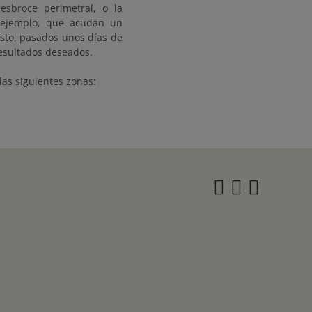
esbroce perimetral, o la
r ejemplo, que acudan un
sto, pasados unos días de
resultados deseados.
las siguientes zonas:
Instagra
Twitter
Face