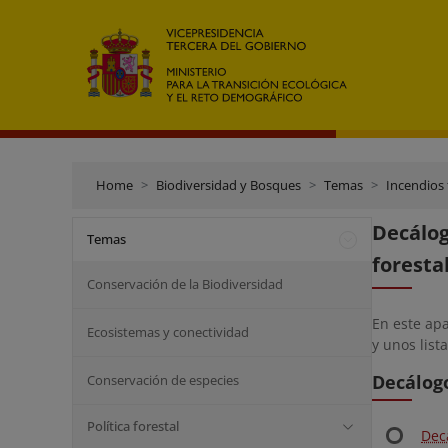
Home
Biodiversidad y Bosques
Temas
Incendios 
Decálo
Temas
foresta
Conservación de la Biodiversidad
En este apa
Ecosistemas y conectividad
y unos list
Decálog
Conservación de especies
Política forestal
Dec