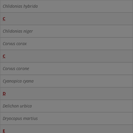
Chlidonias hybrida
C
Chlidonias niger
Corvus corax
C
Corvus corone
Cyanopica cyana
D
Delichon urbica
Dryocopus martius
E