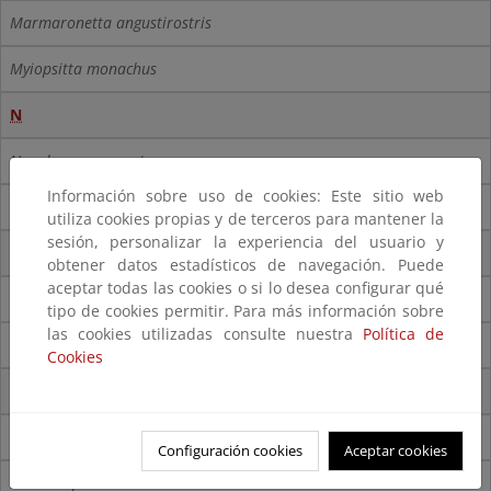
Marmaronetta angustirostris
Myiopsitta monachus
N
Neophron percnopterus
Información sobre uso de cookies: Este sitio web
Nycticorax nycticorax
utiliza cookies propias y de terceros para mantener la
sesión, personalizar la experiencia del usuario y
O
obtener datos estadísticos de navegación. Puede
aceptar todas las cookies o si lo desea configurar qué
Oceanodroma castro
tipo de cookies permitir. Para más información sobre
las cookies utilizadas consulte nuestra
Política de
Oxyura leucocephala
Cookies
P
Pandion haliaetus
Configuración cookies
Aceptar cookies
Phoenicopterus roseus