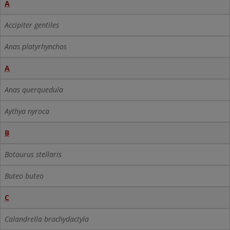
A
Accipiter gentiles
Anas platyrhynchos
A
Anas querquedula
Aythya nyroca
B
Botaurus stellaris
Buteo buteo
C
Calandrella brachydactyla