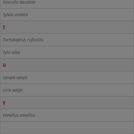
Saxicola dacotiae
Sylvia undata
T
Tachybaptus ruficollis
Tyto alba
U
Upupa epops
Uria aalge
V
Vanellus vanellus
-