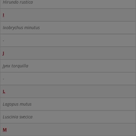
Hirundo rustica
I
Ixobrychus minutus
-
J
Jynx torquilla
-
L
Lagopus mutus
Luscinia svecica
M