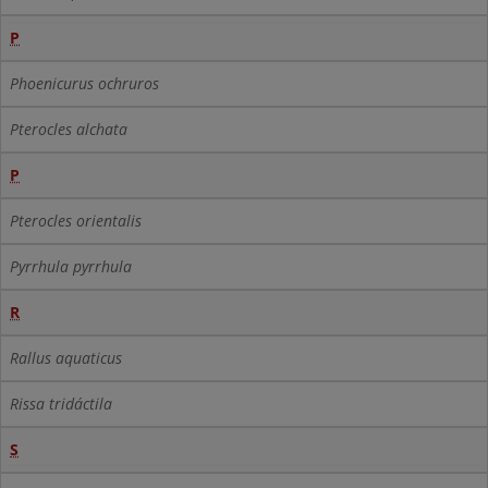
P
Phoenicurus ochruros
Pterocles alchata
P
Pterocles orientalis
Pyrrhula pyrrhula
R
Rallus aquaticus
Rissa tridáctila
S