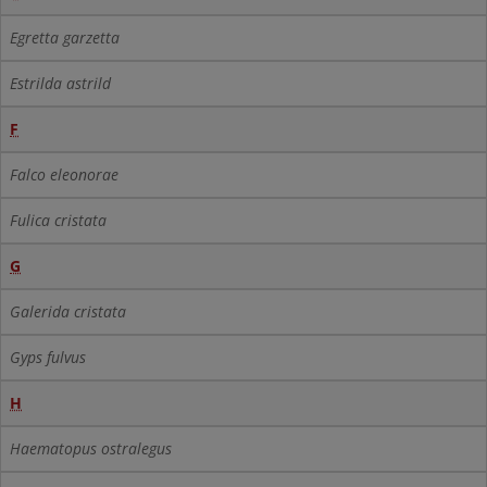
Egretta garzetta
Estrilda astrild
F
Falco eleonorae
Fulica cristata
G
Galerida cristata
Gyps fulvus
H
Haematopus ostralegus