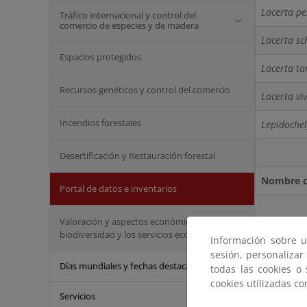
Lacerta pe
Tráfico internacional y control del
comercio de especies y de madera
Lacerta sc
Espacios protegidos
Lacerta ta
Recursos genéticos y control del comercio
Lacerta vi
Incendios forestales
Lepidochel
Desertificación y Restauración forestal
Nombre ci
Portal de datos e inventarios
Valoración y aspectos económicos de la
biodiversidad y los servicios ecosistémicos
Información sobre u
sesión, personalizar
Días mundiales y fechas destacadas
todas las cookies o
cookies utilizadas c
Servicios