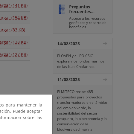
argar (141 KB)
Preguntas
frecuentes...
argar (154 KB)
Acceso a los recursos
genéticos y reparto de
beneficios
argar (83 KB)
argar (138 KB)
14/08/2025
argar (127 KB)
El OAPN y el IEO-CSIC
exploran los fondos marinos
de las Islas Chafarinas
11/08/2025
El MITECO recibe 485
propuestas para proyectos
transformadores en el ámbito
ros para mantener la
del empleo verde, la
gación. Puede aceptar
sostenibilidad del sector
nformación sobre las
pesquero, la bioeconomía y la
conservación de la
biodiversidad marina