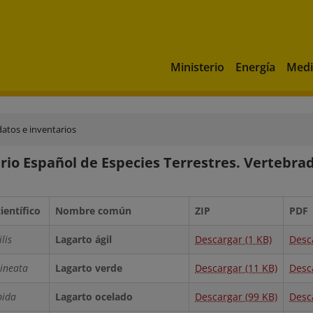
Ministerio
Energía
Medi
datos e inventarios
rio Español de Especies Terrestres. Vertebrado
entífico
Nombre común
ZIP
PDF
lis
Lagarto ágil
Descargar (1 KB)
Desc
lineata
Lagarto verde
Descargar (11 KB)
Desc
pida
Lagarto ocelado
Descargar (99 KB)
Desc