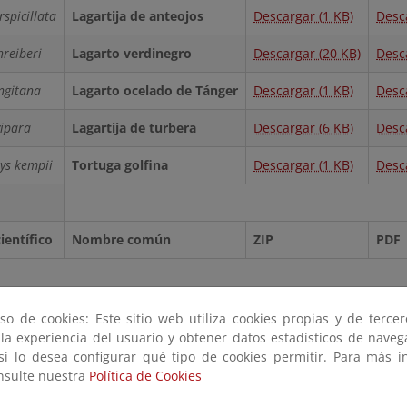
rspicillata
Lagartija de anteojos
Descargar (1 KB)
Desc
hreiberi
Lagarto verdinegro
Descargar (20 KB)
Desc
ngitana
Lagarto ocelado de Tánger
Descargar (1 KB)
Desc
vipara
Lagartija de turbera
Descargar (6 KB)
Desc
ys kempii
Tortuga golfina
Descargar (1 KB)
Desc
entífico
Nombre común
ZIP
PDF
so de cookies: Este sitio web utiliza cookies propias y de terce
 la experiencia del usuario y obtener datos estadísticos de nave
 si lo desea configurar qué tipo de cookies permitir. Para más i
onsulte nuestra
Política de Cookies