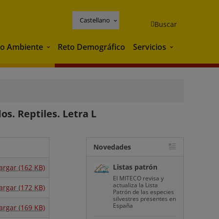
Castellano
Buscar
o Ambiente
Reto Demográfico
Servicios
Medio Ambiente
Servicios
s. Reptiles. Letra L
Novedades
Listas patrón
argar (162 KB)
El MITECO revisa y
actualiza la Lista
argar (172 KB)
Patrón de las especies
silvestres presentes en
España
argar (169 KB)