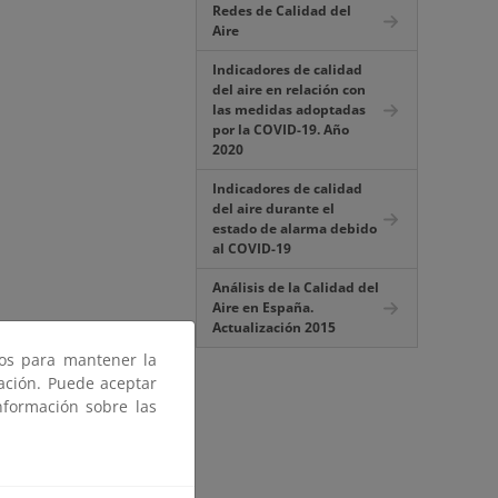
Redes de Calidad del
Aire
Indicadores de calidad
del aire en relación con
las medidas adoptadas
por la COVID-19. Año
2020
Indicadores de calidad
del aire durante el
estado de alarma debido
al COVID-19
Análisis de la Calidad del
Aire en España.
Actualización 2015
ros para mantener la
gación. Puede aceptar
nformación sobre las