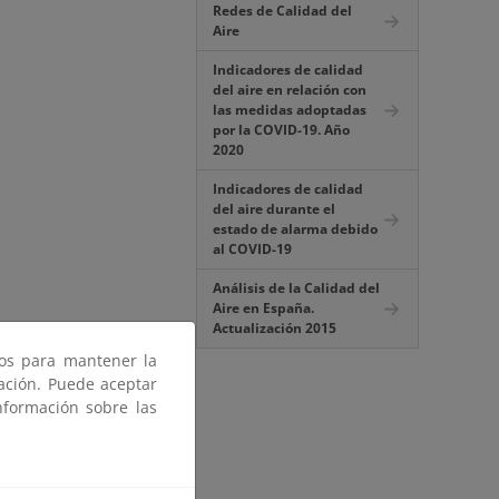
Redes de Calidad del
Aire
Indicadores de calidad
del aire en relación con
las medidas adoptadas
por la COVID-19. Año
2020
Indicadores de calidad
del aire durante el
estado de alarma debido
al COVID-19
Análisis de la Calidad del
Aire en España.
Actualización 2015
ros para mantener la
gación. Puede aceptar
nformación sobre las