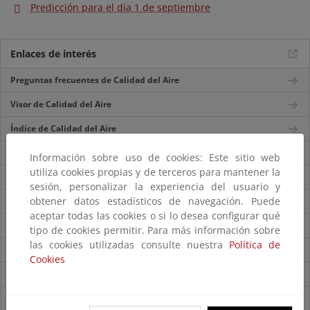
Predicción para el día 1 de septiembre
Enlaces de interés
Preguntas frecuentes de Calidad del Aire
Visor de Calidad del Aire
Índice de Calidad del Aire
Histórico de Calidad del Aire en España
Información sobre uso de cookies: Este sitio web
utiliza cookies propias y de terceros para mantener la
Evaluación de la Calidad del Aire en España 2022
sesión, personalizar la experiencia del usuario y
obtener datos estadísticos de navegación. Puede
Datos Calidad del Aire 2021
aceptar todas las cookies o si lo desea configurar qué
Zonas Calidad del Aire 2021
tipo de cookies permitir. Para más información sobre
las cookies utilizadas consulte nuestra
Política de
Episodios naturales de partículas 2022
Cookies
Predicción intrusiones saharianas 2023
Predicción intrusiones saharianas históricas