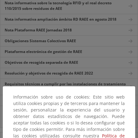
Nota informativa sobre la tecnología RFID y el real decreto
110/2015 sobre residuos de AEE
Nota informativa ampliación ámbito RD RAEE en agosto 2018
Nota Plataforma RAEE Jornadas 2018
Obligaciones Sistemas Colectivos RAEE
Plataforma electrónica de gestión de RAEE
Objetivos de recogida separada de RAEE
Resolución y objetivos de recogida de RAEE 2022
Requisitos técnicos a cumplir por las instalaciones de tratamiento
de RAEE
Información sobre uso de cookies: Este sitio web
Preguntas Frecuentes RD 110/2015 RAEE
utiliza cookies propias y de terceros para mantener la
sesión, personalizar la experiencia del usuario y
Acuerdo de la Comisión de coordinación en materia de residuos
obtener datos estadísticos de navegación. Puede
sobre la operación de tratamiento G.6 para paneles fotovoltaicos
(silicio)
aceptar todas las cookies o si lo desea configurar qué
tipo de cookies permitir. Para más información sobre
las cookies utilizadas consulte nuestra
Política de