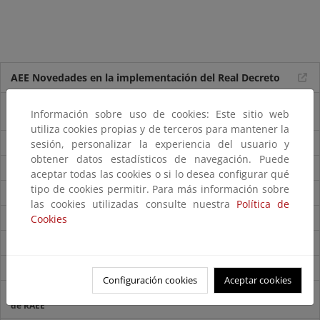
AEE Novedades en la implementación del Real Decreto
Nota informativa sobre la tecnología RFID y el real decreto
Información sobre uso de cookies: Este sitio web
110/2015 sobre residuos de AEE
utiliza cookies propias y de terceros para mantener la
Nota informativa ampliación ámbito RD RAEE en agosto 2018
sesión, personalizar la experiencia del usuario y
obtener datos estadísticos de navegación. Puede
Nota Plataforma RAEE Jornadas 2018
aceptar todas las cookies o si lo desea configurar qué
tipo de cookies permitir. Para más información sobre
Obligaciones Sistemas Colectivos RAEE
las cookies utilizadas consulte nuestra
Política de
Plataforma electrónica de gestión de RAEE
Cookies
Objetivos de recogida separada de RAEE
Resolución y objetivos de recogida de RAEE 2022
Configuración cookies
Aceptar cookies
Requisitos técnicos a cumplir por las instalaciones de tratamiento
de RAEE