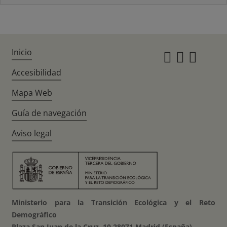
Inicio
Instagr
Twitte
Fac
Accesibilidad
Mapa Web
Guía de navegación
Aviso legal
Ministerio para la Transición Ecológica y el Reto
Demográfico
Plaza San Juan de la Cruz, 10 28071 Madrid (España)