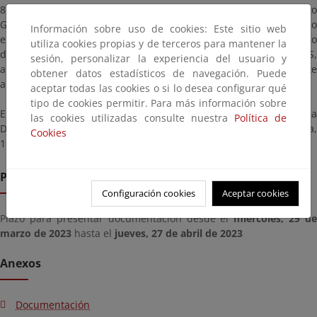
876/2014, de 10 de octubre, por el que se aprueba el Reglamento
General de Costas se somete a información pública el mencionado
Información sobre uso de cookies: Este sitio web
expediente para que cuantos interesados y público en general lo
utiliza cookies propias y de terceros para mantener la
deseen puedan formular alegaciones en el plazo de VEINTE DÍAS,
sesión, personalizar la experiencia del usuario y
a contar desde el día siguiente a la publicación del presente
obtener datos estadísticos de navegación. Puede
anuncio.
aceptar todas las cookies o si lo desea configurar qué
tipo de cookies permitir. Para más información sobre
El expediente podrá ser examinado en las dependencias de la
las cookies utilizadas consulte nuestra
Política de
Demarcación de Costas de Cataluña, sita en la Calle de la Marina,
Cookies
16-18, planta 14B (Barcelona) o en esta página.
Plazo de remisión
Configuración cookies
Aceptar cookies
Plazo para presentar documentación desde el
miércoles, 29 de
marzo de 2023
hasta el
jueves, 27 de abril de 2023
Anexos
Documentación