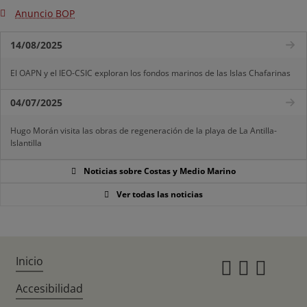
Anuncio BOP
14/08/2025
El OAPN y el IEO-CSIC exploran los fondos marinos de las Islas Chafarinas
04/07/2025
Hugo Morán visita las obras de regeneración de la playa de La Antilla-
Islantilla
Noticias sobre Costas y Medio Marino
Ver todas las noticias
Inicio
Instagr
Twitte
Fac
Accesibilidad