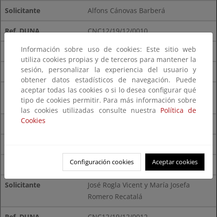
Alfons Cánovas Barberá
CNC12/19/12/0010
Información sobre uso de cookies: Este sitio web
7122301YK4172S0011IK
utiliza cookies propias y de terceros para mantener la
sesión, personalizar la experiencia del usuario y
18.381
obtener datos estadísticos de navegación. Puede
aceptar todas las cookies o si lo desea configurar qué
José Luis España navarro y Francisca
tipo de cookies permitir. Para más información sobre
Guillot Serra
las cookies utilizadas consulte nuestra
Política de
Cookies
CNC12/19/12/0006
7122301YK4172S0012OW
Configuración cookies
Aceptar cookies
18.382
José Rogla Vicent y María Josefa
Romero Recatalá
CNC12/19/12/0012