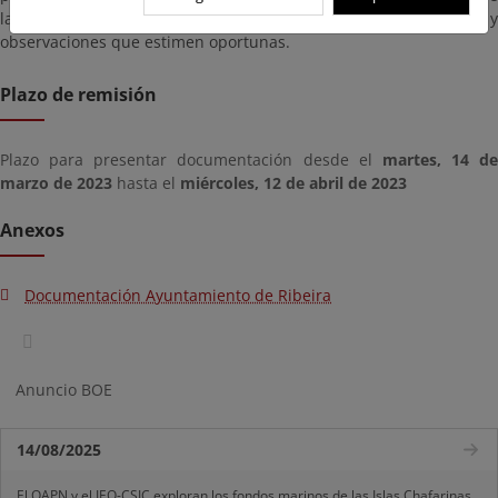
la acompaña y, en su caso, presentar las alegaciones y
observaciones que estimen oportunas.
Plazo de remisión
Plazo para presentar documentación desde el
martes, 14 de
marzo de 2023
hasta el
miércoles, 12 de abril de 2023
Anexos
Documentación Ayuntamiento de Ribeira
Anuncio BOE
14/08/2025
El OAPN y el IEO-CSIC exploran los fondos marinos de las Islas Chafarinas