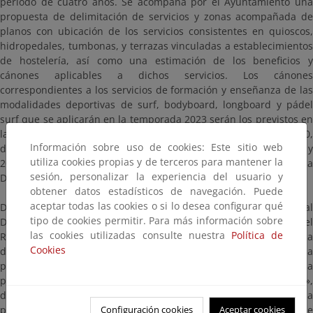
período de cuatro años. Se acompaña por el Ayuntamiento una
propuesta de delimitación de servicios y zonas acompañada de
planos con ubicación de los servicios consistentes en quioscos,
hidropedales, tumbonas, y terrazas vinculadas a establecimientos
de hostelería, así como una estimación de los beneficios y
cánones aplicables a dichos servicios. Los cánones
correspondientes a los servicios de formación y enseñanza de las
modalidades deportivas de surf, bodyboard, longboard y pádel
surf que se aplicarán en la temporada 2023 serán los previstos en
las bases publicadas en el «Boletín Oficial del Estado» núm. 310,
Información sobre uso de cookies: Este sitio web
de fecha 27 de diciembre de 2022; en las temporadas 2024, 2025 y
utiliza cookies propias y de terceros para mantener la
2026 serán los establecidos en cada anualidad por la
sesión, personalizar la experiencia del usuario y
Demarcación de Costas de Galicia.
obtener datos estadísticos de navegación. Puede
aceptar todas las cookies o si lo desea configurar qué
De conformidad con lo dispuesto en el artículo 152.8 del Real
tipo de cookies permitir. Para más información sobre
Decreto 876/2014, de 10 de octubre, por el que se aprueba el
las cookies utilizadas consulte nuestra
Política de
Reglamento General de Costas, se somete a información pública
Cookies
dicha solicitud por un plazo de veinte (20) días hábiles, contados a
partir del día siguiente a la fecha en que tenga lugar la
publicación de este anuncio en el «Boletín Oficial del Estado»,
dentro del cual las personas interesadas podrán consultar la
Configuración cookies
Aceptar cookies
propuesta que sirve de base a la solicitud y la documentación que