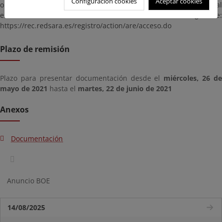
Configuración cookies
Aceptar cookies
o DNI electrónicos en vigor, puede hacer uso del Registro General
en la dirección siguiente:
https://rec.redsara.es/registro/action/are/acceso.do
Plazo de remisión
Plazo para presentar documentación desde el
miércoles, 26 de
mayo de 2021
hasta el
martes, 22 de junio de 2021
Anexos
Documentación
Anuncio BOE
14/08/2025