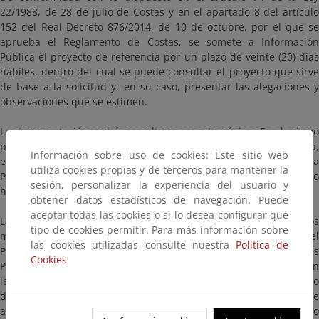
22/1988, de 28 de julio de Costas y en el apartado 8 del artículo
152 del Real Decreto 876/2014, de 10 de octubre, por el que se
aprueba el Reglamento de Costas, se somete a Información
Pública el proyecto de referencia por un plazo de veinte (20) días
hábiles, dentro del cual se puede consultar el proyecto que sirve
de base a la solicitud y, en su caso, presentar las alegaciones y
observaciones que se estimen.
La documentación podrá consultarse en esta página. En el mismo
plazo puede ser examinado el expediente, mediante cita previa,
Información sobre uso de cookies: Este sitio web
en las oficinas del Servicio Provincial de Costas de Gipuzkoa, en la
utiliza cookies propias y de terceros para mantener la
Plaza Pío XII, nº 6, 3ª planta de Donostia-San Sebastián en horario
sesión, personalizar la experiencia del usuario y
hábil de lunes a viernes de 09:00 a 14:00 horas.
obtener datos estadísticos de navegación. Puede
aceptar todas las cookies o si lo desea configurar qué
Las alegaciones y observaciones se presentarán según los
tipo de cookies permitir. Para más información sobre
mecanismos establecidos en la Ley 39/2015, de 1 de octubre, del
las cookies utilizadas consulte nuestra
Política de
Procedimiento Administrativo Común de las Administraciones
Cookies
Públicas, dirigidas al Servicio Provincial de Costas de Gipuzkoa, en
la Plaza Pío XII, nº 6, 3ª planta de Donostia-San Sebastián (código
de identificación: EA0043359), citando la/s referencia/s que
aparecen en este anuncio. En particular, si dispone de certificado