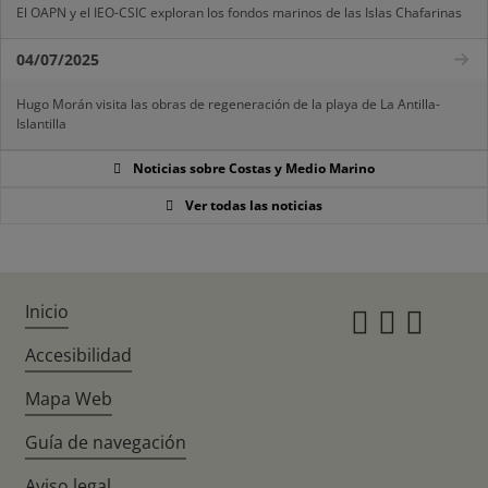
El OAPN y el IEO-CSIC exploran los fondos marinos de las Islas Chafarinas
04/07/2025
Hugo Morán visita las obras de regeneración de la playa de La Antilla-
Islantilla
Noticias sobre Costas y Medio Marino
Ver todas las noticias
Inicio
Instagr
Twitte
Fac
Accesibilidad
Mapa Web
Guía de navegación
Aviso legal