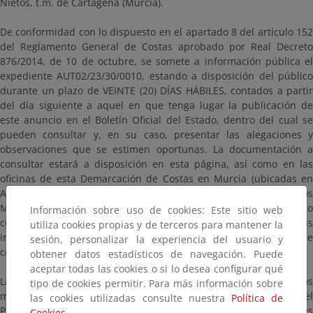
Nietos, t.m. de Cartagena (Murcia).
De conformidad con lo dispuesto en el apartado 8 del artículo 152
del Reglamento General de Costas aprobado por Real Decreto
876/2014, de 10 de octubre, se somete a información pública el
expediente AUT02/23/30/0010, estando a disposición del público
durante un plazo de VEINTE (20) DÍAS HÁBILES, contados a partir
del día siguiente a aquel en que tenga lugar la publicación de
este anuncio en el Boletín Oficial del Estado, dentro del cual se
pueden consultar y, en su caso, presentar las alegaciones y
observaciones que se estimen oportunas. La documentación a
consultar estará a disposición en esta página, así como en las
oficinas de esta Demarcación de Costas en Murcia (ubicadas en
Avenida Alfonso X “El Sabio”, 6 - 1ª planta. Edificio de Servicios
Múltiples. 30071. Murcia), en días hábiles y en horario
Información sobre uso de cookies: Este sitio web
comprendido entre las 9:00 y las 14:00 horas. Para evitar esperas
utiliza cookies propias y de terceros para mantener la
innecesarias puede solicitar cita previa través de la dirección de
sesión, personalizar la experiencia del usuario y
correo electrónico bzn-dcmurcia@miteco.es.
obtener datos estadísticos de navegación. Puede
aceptar todas las cookies o si lo desea configurar qué
Las alegaciones y observaciones se presentarán según los
tipo de cookies permitir. Para más información sobre
mecanismos establecidos en la Ley 39/2015, de 1 de octubre, del
las cookies utilizadas consulte nuestra
Política de
Procedimiento Administrativo Común de las Administraciones
Cookies