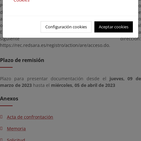
Públicas, dirigidas a la Demarcación de Costas en Murcia (código
de identificación: EA0043352), citando las referencias que
aparecen en este anuncio. En particular, si dispone de certificado
o DNI electrónicos en vigor, puede hacer uso del Registro General
Configuración cookies
Aceptar cookies
Electrónico de la Administración General del Estado en la
siguiente dirección:
https://rec.redsara.es/registro/action/are/acceso.do.
Plazo de remisión
Plazo para presentar documentación desde el
jueves, 09 de
marzo de 2023
hasta el
miércoles, 05 de abril de 2023
Anexos
Acta de confrontación
Memoria
Solicitud