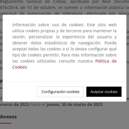
Reglamento General de Costas, aprobado por Real Decreto
876/2014, de 10 de octubre, se somete a información pública la
solicitud de autorización de referencia, efectuada por plazo
superior a un año.
Información sobre uso de cookies: Este sitio web
utiliza cookies propias y de terceros para mantener la
La solicitud estará a disposición de cualquier persona interesada
sesión, personalizar la experiencia del usuario y
durante un plazo de veinte (20) días hábiles, contados a partir del
obtener datos estadísticos de navegación. Puede
día siguiente a aquel en que tenga lugar la publicación de este
aceptar todas las cookies o si lo desea configurar qué
anuncio, y podrá ser consultada en esta página.
tipo de cookies permitir. Para más información sobre
las cookies utilizadas consulte nuestra
Política de
En el plazo indicado, los interesados podrán presentar las
Cookies
alegaciones que estimen oportunas.
Plazo de remisión
Configuración cookies
Aceptar cookies
Plazo para presentar documentación desde el
viernes, 03 de
marzo de 2023
hasta el
jueves, 30 de marzo de 2023
Anexos