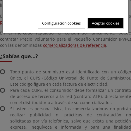
libremente las condiciones de su suministro.
El listado de todas las comercializadoras está disponible en la
página web de la CNMC
.
Configuración cookies
Aceptar cookies
En el mercado regulado, el consumidor únicamente puede
contratar Precio Voluntario para el Pequeño Consumidor (PVPC)
con las denominadas
comercializadoras de referencia
.
¿Sabías que…?
Todo punto de suministro está identificado con un código
único, el CUPS (Código Universal de Punto de Suministro).
Este código figura en cada factura de electricidad.
Para cada CUPS, el consumidor debe formalizar un contrato
de acceso de terceros a la red (contrato ATR), directamente
con el distribuidor o a través de su comercializador.
Si usted es persona física, los comercializadoras no podrán
realizar publicidad ni prácticas de contratación no
solicitadas por vía telefónica, salvo que exista una petición
expresa, inequívoca e informada y para una finalidad