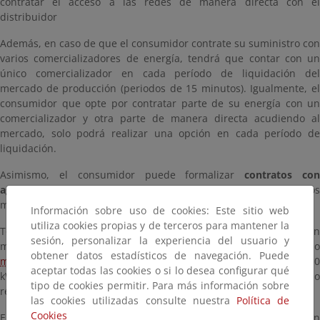
contratar el acceso a las redes de manera directa con el
distribuidor
Además, en caso de que el consumidor contrate su suministro con
varios comercializadores de energía, tendrá que contar con un
único comercializador en cada período de liquidación del
mercado de producción (periodos de 15 minutos). Igualmente, el
consumidor que opte por contratar parte de su energía con un
comercializador y otra parte de manera directa acudiendo al
mercado, solo podrá realizar una opción en cada período de
liquidación.
Asimismo, el consumidor puede formalizar
contratos co
agregadores
de electricidad para la gestión de su energía en los
mercados.
Información sobre uso de cookies: Este sitio web
utiliza cookies propias y de terceros para mantener la
Todos los consumidores tienen derecho a contratar su energía en
sesión, personalizar la experiencia del usuario y
mercado libre, pero solo los consumidores, personas físicas o
obtener datos estadísticos de navegación. Puede
microempresas
, con una potencia contratada menor o igual a 10
aceptar todas las cookies o si lo desea configurar qué
kW tienen, además, la opción de contratar su energía en mercado
tipo de cookies permitir. Para más información sobre
regulado.
las cookies utilizadas consulte nuestra
Política de
Cookies
En el mercado libre, el comercializador y el consumidor pactan