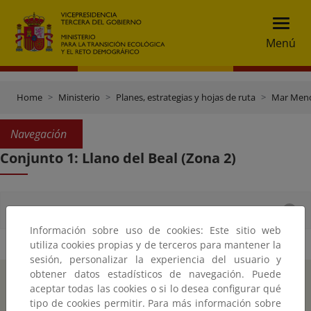
Menú
Home
Ministerio
Planes, estrategias y hojas de ruta
Mar Men
Navegación
Conjunto 1: Llano del Beal (Zona 2)
Documentos
Información sobre uso de cookies: Este sitio web
utiliza cookies propias y de terceros para mantener la
sesión, personalizar la experiencia del usuario y
obtener datos estadísticos de navegación. Puede
Inicio
Instagr
Twitte
Fac
aceptar todas las cookies o si lo desea configurar qué
tipo de cookies permitir. Para más información sobre